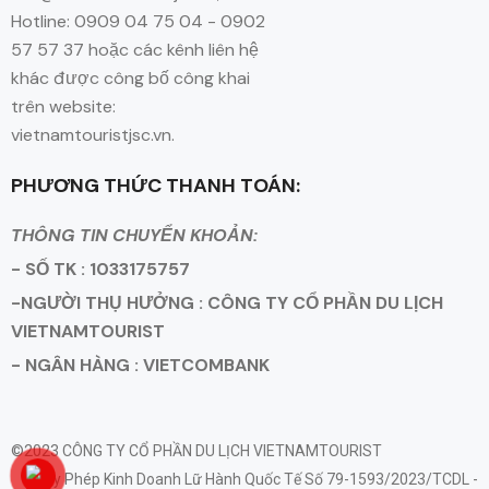
Hotline: 0909 04 75 04 - 0902
57 57 37 hoặc các kênh liên hệ
khác được công bố công khai
trên website:
vietnamtouristjsc.vn.
PHƯƠNG THỨC THANH TOÁN:
THÔNG TIN CHUYỂN KHOẢN:
- SỐ TK : 1033175757
-NGƯỜI THỤ HƯỞNG : CÔNG TY CỔ PHẦN DU LỊCH
VIETNAMTOURIST
- NGÂN HÀNG : VIETCOMBANK
©2023 CÔNG TY CỔ PHẦN DU LỊCH VIETNAMTOURIST
Giấy Phép Kinh Doanh Lữ Hành Quốc Tế Số 79-1593/2023/TCDL -