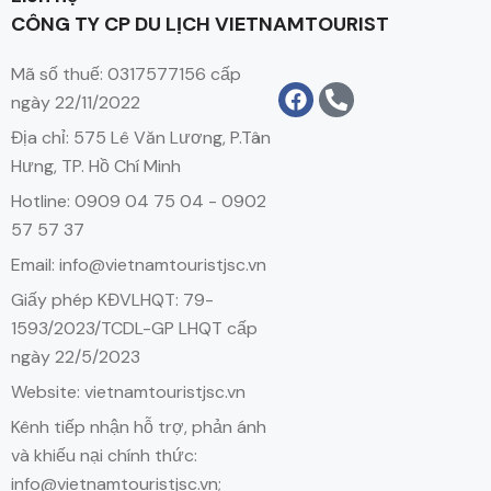
CÔNG TY CP DU LỊCH VIETNAMTOURIST
Mã số thuế: 0317577156 cấp
ngày 22/11/2022
Địa chỉ: 575 Lê Văn Lương, P.Tân
Hưng, TP. Hồ Chí Minh
Hotline: 0909 04 75 04 - 0902
57 57 37
Email: info@vietnamtouristjsc.vn
Giấy phép KĐVLHQT: 79-
1593/2023/TCDL-GP LHQT cấp
ngày 22/5/2023
Website: vietnamtouristjsc.vn
Kênh tiếp nhận hỗ trợ, phản ánh
và khiếu nại chính thức:
info@vietnamtouristjsc.vn;