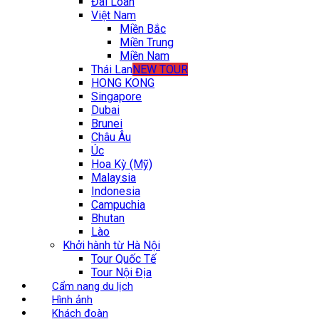
Đài Loan
Việt Nam
Miền Bắc
Miền Trung
Miền Nam
Thái Lan
NEW TOUR
HONG KONG
Singapore
Dubai
Brunei
Châu Âu
Úc
Hoa Kỳ (Mỹ)
Malaysia
Indonesia
Campuchia
Bhutan
Lào
Khởi hành từ Hà Nội
Tour Quốc Tế
Tour Nội Địa
Cẩm nang du lịch
Hình ảnh
Khách đoàn