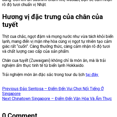
rõ độ tươi chuẩn vị Nhật.
Hương vị đặc trưng của
chân của
tuyết
Thịt cua chắc, ngọt đậm và mọng nước như vừa tách khỏi biển
lạnh, mang đến vị mặn nhẹ hòa cùng vị ngọt tự nhiên tạo cảm
giác rất “cuốn”. Càng thưởng thức, càng cảm nhận rõ độ tươi
và chất lượng cao cấp của sản phẩm.
Chân cua tuyết (Zuwaigani) không chỉ là món ăn, mà là trải
nghiệm ẩm thực tinh tế từ biển lạnh Hokkaido.
Trải nghiệm món ăn đặc sắc trong tour du lịch
tại đây.
Điều
Previous
Previous
Đảo Sentosa – Điểm Đến Vui Chơi Nổi Tiếng Ở
hướng
post:
Singapore
Next
Next
Chinatown Singapore – Điểm Đến Văn Hóa Và Ẩm Thực
bài
post:
viết
0 Comment