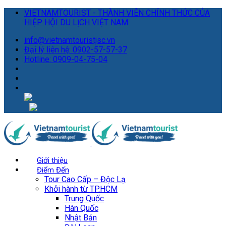
VIETNAMTOURIST - THÀNH VIÊN CHÍNH THỨC CỦA
HIỆP HỘI DU LỊCH VIỆT NAM
info@vietnamtouristjsc.vn
Đại lý liên hệ: 0902-57-57-37
Hotline: 0909-04-75-04
Giới thiệu
Điểm Đến
Tour Cao Cấp – Độc Lạ
Khởi hành từ TP.HCM
Trung Quốc
Hàn Quốc
Nhật Bản