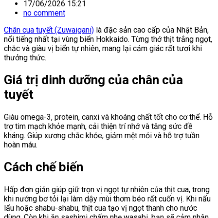
17/06/2026 15:21
no comment
Chân cua tuyết (Zuwaigani)
là đặc sản cao cấp của Nhật Bản,
nổi tiếng nhất tại vùng biển Hokkaido. Từng thớ thịt trắng ngọt,
chắc và giàu vị biển tự nhiên, mang lại cảm giác rất tươi khi
thưởng thức.
Giá trị dinh dưỡng của chân của
tuyết
Giàu omega-3, protein, canxi và khoáng chất tốt cho cơ thể. Hỗ
trợ tim mạch khỏe mạnh, cải thiện trí nhớ và tăng sức đề
kháng. Giúp xương chắc khỏe, giảm mệt mỏi và hỗ trợ tuần
hoàn máu.
Cách chế biến
Hấp đơn giản giúp giữ trọn vị ngọt tự nhiên của thịt cua, trong
khi nướng bơ tỏi lại làm dậy mùi thơm béo rất cuốn vị. Khi nấu
lẩu hoặc shabu-shabu, thịt cua tạo vị ngọt thanh cho nước
dùng. Còn khi ăn sashimi chấm nhẹ wasabi, bạn sẽ cảm nhận