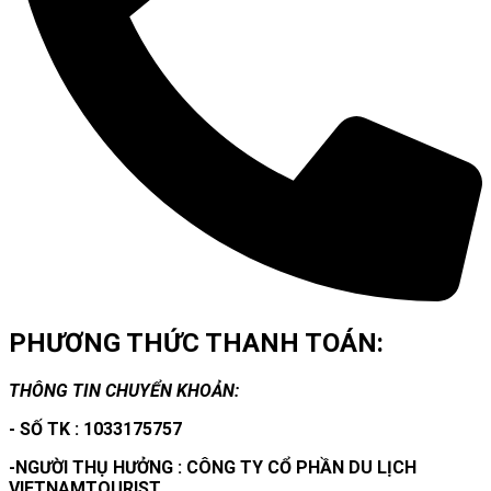
PHƯƠNG THỨC THANH TOÁN:
THÔNG TIN CHUYỂN KHOẢN:
- SỐ TK : 1033175757
-NGƯỜI THỤ HƯỞNG : CÔNG TY CỔ PHẦN DU LỊCH
VIETNAMTOURIST