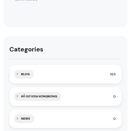
Categories
165
BLOG
0
HỒ SƠ VISA HONGKONG
0
NEWS