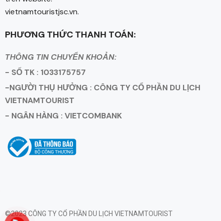
vietnamtouristjsc.vn.
PHƯƠNG THỨC THANH TOÁN:
THÔNG TIN CHUYỂN KHOẢN:
- SỐ TK : 1033175757
-NGƯỜI THỤ HƯỞNG : CÔNG TY CỔ PHẦN DU LỊCH
VIETNAMTOURIST
- NGÂN HÀNG : VIETCOMBANK
©2023 CÔNG TY CỔ PHẦN DU LỊCH VIETNAMTOURIST