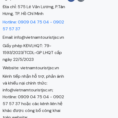
Địa chỉ: 575 Lê Văn Lương, P.Tân
Hưng, TP. Hồ Chí Minh
Hotline: 0909 04 75 04 - 0902
57 57 37
Email: info@vietnamtouristjsc.vn
Giấy phép KĐVLHQT: 79-
1593/2023/TCDL-GP LHQT cấp
ngày 22/5/2023
Website: vietnamtouristjsc.vn
Kênh tiếp nhận hỗ trợ, phản ánh
và khiếu nại chính thức:
info@vietnamtouristjsc.vn;
Hotline: 0909 04 75 04 - 0902
57 57 37 hoặc các kênh liên hệ
khác được công bố công khai
trên website: