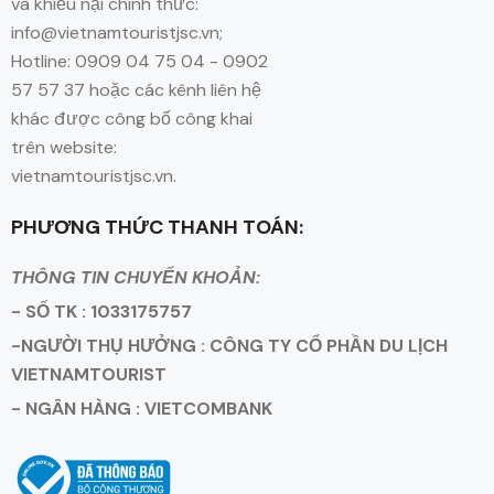
và khiếu nại chính thức:
info@vietnamtouristjsc.vn;
Hotline: 0909 04 75 04 - 0902
57 57 37 hoặc các kênh liên hệ
khác được công bố công khai
trên website:
vietnamtouristjsc.vn.
PHƯƠNG THỨC THANH TOÁN:
THÔNG TIN CHUYỂN KHOẢN:
- SỐ TK : 1033175757
-NGƯỜI THỤ HƯỞNG : CÔNG TY CỔ PHẦN DU LỊCH
VIETNAMTOURIST
- NGÂN HÀNG : VIETCOMBANK