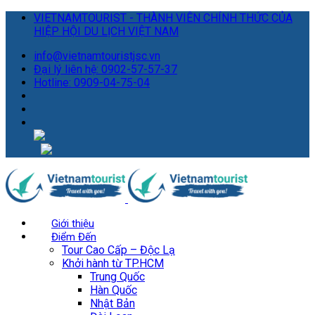
VIETNAMTOURIST - THÀNH VIÊN CHÍNH THỨC CỦA
HIỆP HỘI DU LỊCH VIỆT NAM
info@vietnamtouristjsc.vn
Đại lý liên hệ: 0902-57-57-37
Hotline: 0909-04-75-04
Giới thiệu
Điểm Đến
Tour Cao Cấp – Độc Lạ
Khởi hành từ TP.HCM
Trung Quốc
Hàn Quốc
Nhật Bản