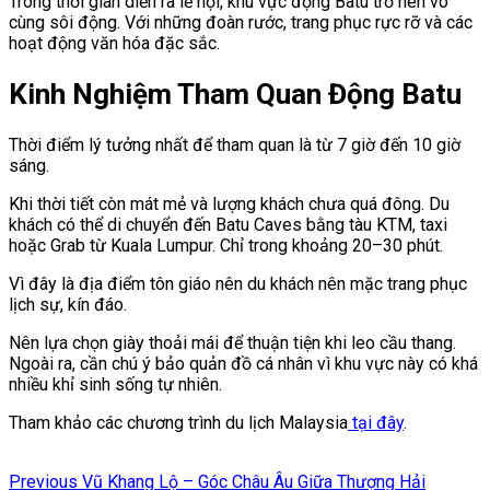
Trong thời gian diễn ra lễ hội, khu vực động Batu trở nên vô
cùng sôi động. Với những đoàn rước, trang phục rực rỡ và các
hoạt động văn hóa đặc sắc.
Kinh Nghiệm Tham Quan Động Batu
Thời điểm lý tưởng nhất để tham quan là từ 7 giờ đến 10 giờ
sáng.
Khi thời tiết còn mát mẻ và lượng khách chưa quá đông. Du
khách có thể di chuyển đến Batu Caves bằng tàu KTM, taxi
hoặc Grab từ Kuala Lumpur. Chỉ trong khoảng 20–30 phút.
Vì đây là địa điểm tôn giáo nên du khách nên mặc trang phục
lịch sự, kín đáo.
Nên lựa chọn giày thoải mái để thuận tiện khi leo cầu thang.
Ngoài ra, cần chú ý bảo quản đồ cá nhân vì khu vực này có khá
nhiều khỉ sinh sống tự nhiên.
Tham khảo các chương trình du lịch Malaysia
tại đây
.
Điều
Previous
Previous
Vũ Khang Lộ – Góc Châu Âu Giữa Thượng Hải