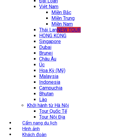
Đài Loan
Việt Nam
Miền Bắc
Miền Trung
Miền Nam
Thái Lan
NEW TOUR
HONG KONG
Singapore
Dubai
Brunei
Châu Âu
Úc
Hoa Kỳ (Mỹ)
Malaysia
Indonesia
Campuchia
Bhutan
Lào
Khởi hành từ Hà Nội
Tour Quốc Tế
Tour Nội Địa
Cẩm nang du lịch
Hình ảnh
Khách đoàn