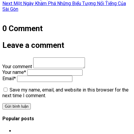
hướng
Next
post:
Next
Một Ngày Khám Phá Những Biểu Tượng Nổi Tiếng Của
post:
Sài Gòn
bài
viết
0 Comment
Leave a comment
Your comment
Your name
*
Email
*
Save my name, email, and website in this browser for the
next time I comment.
Popular posts