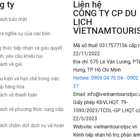
g ty
Liên hệ
CÔNG TY CP DU
sách bảo mật
LỊCH
VIETNAMTOURI
và nghĩa vụ của các bên
Mã số thuế: 0317577156 cấp 
thức tiếp nhận và giải quyết
22/11/2022
h, yêu cầu khiếu nại
Địa chỉ: 575 Lê Văn Lương, P.T
ách về giá
Hưng, TP. Hồ Chí Minh
Hotline: 0909 04 75 04 - 0902
u kiện và hạn chế trong việc
37
ấp hàng hóa
Email: info@vietnamtouristjsc.
ách về thanh toán
Giấy phép KĐVLHQT: 79-
sách về phương thức cung cấp
1593/2023/TCDL-GP LHQT cấ
22/5/2023
sách chấm dứt dịch vụ và hoàn
Website: vietnamtouristjsc.vn
Kênh tiếp nhận hỗ trợ, phản án