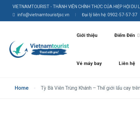
VIETNAMTOURIST - THÀNH VIÊN CHÍNH THỨC CỦA HIỆP HỘI DU 
info@vietnamtouristjsc.vn
Đại lý liên hệ: 0902-57-57-37
Giới thiệu
Điểm Đến
Vé máy bay
Liên hệ
Home
Tỳ Bà Viên Trùng Khánh – Thế giới lẩu cay trê