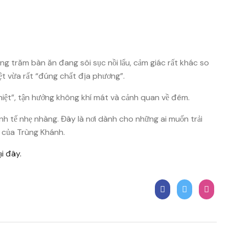
ng trăm bàn ăn đang sôi sục nồi lẩu, cảm giác rất khác so
t vừa rất “đúng chất địa phương”.
hiệt”, tận hưởng không khí mát và cảnh quan về đêm.
inh tế nhẹ nhàng. Đây là nơi dành cho những ai muốn trải
g của Trùng Khánh.
ại đây.