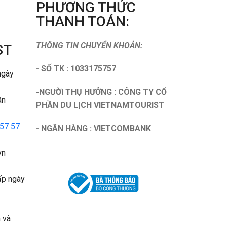
PHƯƠNG THỨC
THANH TOÁN:
THÔNG TIN CHUYỂN KHOẢN:
ST
- SỐ TK : 1033175757
ngày
-NGƯỜI THỤ HƯỞNG : CÔNG TY CỔ
ân
PHẦN DU LỊCH VIETNAMTOURIST
 57 57
- NGÂN HÀNG : VIETCOMBANK
vn
p ngày
h và