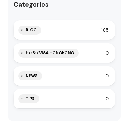
Categories
165
BLOG
0
HỒ SƠ VISA HONGKONG
0
NEWS
0
TIPS