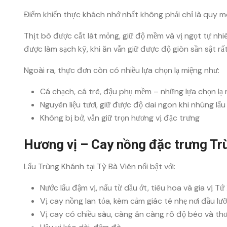
Điểm khiến thực khách nhớ nhất không phải chỉ là quy mô
Thịt bò được cắt lát mỏng, giữ độ mềm và vị ngọt tự nhi
được làm sạch kỹ, khi ăn vẫn giữ được độ giòn sần sật rấ
Ngoài ra, thực đơn còn có nhiều lựa chọn lạ miệng như:
Cá chạch, cá trê, đậu phụ mềm – những lựa chọn lạ
Nguyên liệu tươi, giữ được độ dai ngon khi nhúng lẩu
Không bị bở, vẫn giữ trọn hương vị đặc trưng
Hương vị – Cay nồng đặc trưng T
Lẩu Trùng Khánh tại Tỳ Bà Viên nổi bật với:
Nước lẩu đậm vị, nấu từ dầu ớt, tiêu hoa và gia vị T
Vị cay nồng lan tỏa, kèm cảm giác tê nhẹ nơi đầu lưỡ
Vị cay có chiều sâu, càng ăn càng rõ độ béo và th