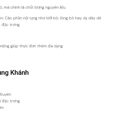
, mà chính là chất lượng nguyên liệu.
ên. Các phần nội tạng như lưỡi bò, lòng bò hay dạ dày dê
t đặc trưng.
 miệng giúp thực đơn thêm đa dạng
rùng Khánh
ứ Xuyên
i đặc trưng
ơm