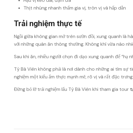
Hậu vị kéo dài, đậm đà
Thịt nhúng nhanh thấm gia vị, tròn vị và hấp dẫn
Trải nghiệm thực tế
Ngồi giữa không gian mở trên sườn đồi, xung quanh là hà
với những quán ăn thông thường. Không khí vừa náo nhiệ
Sau khi ăn, nhiều người chọn đi dạo xung quanh để “hạ n
Tỳ Bà Viên không phải là nơi dành cho những ai tìm sự t
nghiệm một kiểu ẩm thực mạnh mẽ, rõ vị và rất đặc trưn
Đừng bỏ lỡ trải nghiệm lẩu Tỳ Bà Viên khi tham gia tour
t