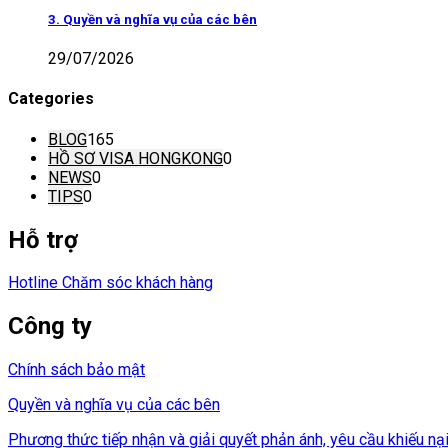
3. Quyền và nghĩa vụ của các bên
29/07/2026
Categories
BLOG
165
HỒ SƠ VISA HONGKONG
0
NEWS
0
TIPS
0
Hỗ trợ
Hotline Chăm sóc khách hàng
Công ty
Chính sách bảo mật
Quyền và nghĩa vụ của các bên
Phương thức tiếp nhận và giải quyết phản ánh, yêu cầu khiếu nạ