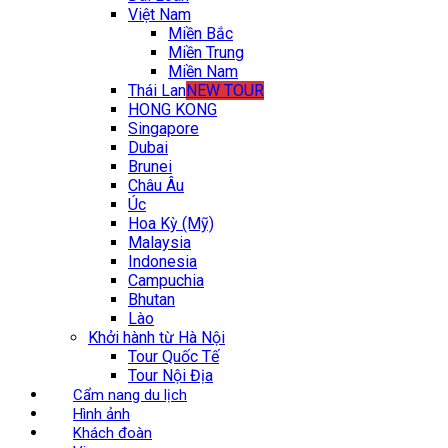
Việt Nam
Miền Bắc
Miền Trung
Miền Nam
Thái Lan
NEW TOUR
HONG KONG
Singapore
Dubai
Brunei
Châu Âu
Úc
Hoa Kỳ (Mỹ)
Malaysia
Indonesia
Campuchia
Bhutan
Lào
Khởi hành từ Hà Nội
Tour Quốc Tế
Tour Nội Địa
Cẩm nang du lịch
Hình ảnh
Khách đoàn