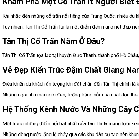
Khám Phá Một Cổ Trấn Ít Người Biết 
Khi nhắc đến những cổ trấn nổi tiếng của Trung Quốc, nhiều du 
Tuy nhiên, Tân Thị Cổ Trấn lại là một điểm đến mang nét đẹp riêng
Tân Thị Cổ Trấn Nằm Ở Đâu?
Tân Thị Cổ Trấn tọa lạc tại huyện Đức Thanh, thành phố Hồ Châu,
Vẻ Đẹp Kiến Trúc Đậm Chất Giang N
Điều khiến du khách ấn tượng khi đặt chân đến Tân Thị chính là
Những ngôi nhà mái ngói đen, tường trắng nằm san sát dọc the
Hệ Thống Kênh Nước Và Những Cây C
Một trong những điểm nổi bật nhất của Tân Thị là mạng lưới kê
Những dòng nước lặng lẽ chảy qua các khu dân cư tạo nên khun