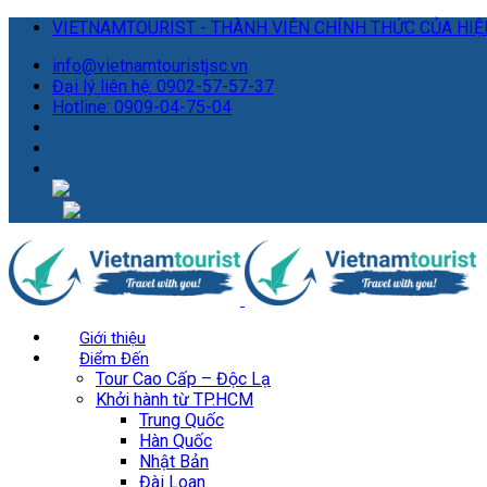
VIETNAMTOURIST - THÀNH VIÊN CHÍNH THỨC CỦA HIỆP
info@vietnamtouristjsc.vn
Đại lý liên hệ: 0902-57-57-37
Hotline: 0909-04-75-04
Giới thiệu
Điểm Đến
Tour Cao Cấp – Độc Lạ
Khởi hành từ TP.HCM
Trung Quốc
Hàn Quốc
Nhật Bản
Đài Loan