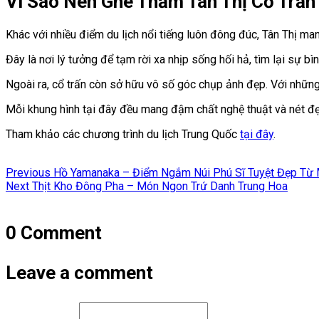
Vì Sao Nên Ghé Thăm Tân Thị Cổ Trấn
Khác với nhiều điểm du lịch nổi tiếng luôn đông đúc, Tân Thị ma
Đây là nơi lý tưởng để tạm rời xa nhịp sống hối hả, tìm lại sự bì
Ngoài ra, cổ trấn còn sở hữu vô số góc chụp ảnh đẹp. Với nhữn
Mỗi khung hình tại đây đều mang đậm chất nghệ thuật và nét đẹ
Tham khảo các chương trình du lịch Trung Quốc
tại đây
.
Điều
Previous
Previous
Hồ Yamanaka – Điểm Ngắm Núi Phú Sĩ Tuyệt Đẹp Từ
hướng
Next
post:
Next
Thịt Kho Đông Pha – Món Ngon Trứ Danh Trung Hoa
post:
bài
viết
0 Comment
Leave a comment