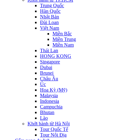
Trung Quốc
Hàn Quốc
Nhật Bản
Đài Loan
Việt Nam
Miền Bắc
Miền Trung
Miền Nam
Thái Lan
HONG KONG
Singapore
Dubai
Brunei
Châu Âu
Úc
Hoa Kỳ (Mỹ)
Malaysia
Indonesia
Campuchia
Bhutan
Lào
Khởi hành từ Hà Nội
Tour Quốc Tế
Tour Nội Địa