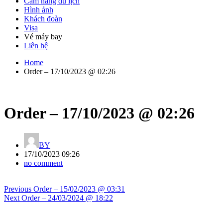
Cẩm nang du lịch
Hình ảnh
Khách đoàn
Visa
Vé máy bay
Liên hệ
Home
Order – 17/10/2023 @ 02:26
Order – 17/10/2023 @ 02:26
BY
17/10/2023 09:26
no comment
Điều
Previous
Previous
Order – 15/02/2023 @ 03:31
hướng
Next
post:
Next
Order – 24/03/2024 @ 18:22
bài
post:
viết