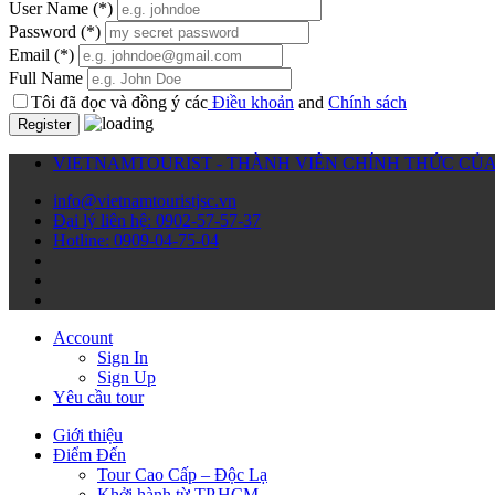
User Name
(*)
Password
(*)
Email
(*)
Full Name
Tôi đã đọc và đồng ý các
Điều khoản
and
Chính sách
Register
VIETNAMTOURIST - THÀNH VIÊN CHÍNH THỨC CỦA 
info@vietnamtouristjsc.vn
Đại lý liên hệ: 0902-57-57-37
Hotline: 0909-04-75-04
Account
Sign In
Sign Up
Yêu cầu tour
Giới thiệu
Điểm Đến
Tour Cao Cấp – Độc Lạ
Khởi hành từ TP.HCM