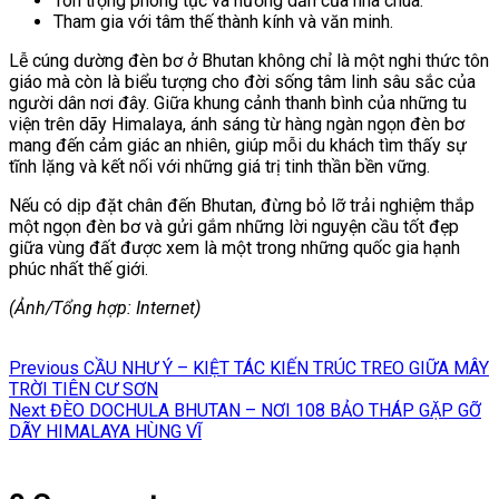
Tôn trọng phong tục và hướng dẫn của nhà chùa.
Tham gia với tâm thế thành kính và văn minh.
Lễ cúng dường đèn bơ ở Bhutan không chỉ là một nghi thức tôn
giáo mà còn là biểu tượng cho đời sống tâm linh sâu sắc của
người dân nơi đây. Giữa khung cảnh thanh bình của những tu
viện trên dãy Himalaya, ánh sáng từ hàng ngàn ngọn đèn bơ
mang đến cảm giác an nhiên, giúp mỗi du khách tìm thấy sự
tĩnh lặng và kết nối với những giá trị tinh thần bền vững.
Nếu có dịp đặt chân đến Bhutan, đừng bỏ lỡ trải nghiệm thắp
một ngọn đèn bơ và gửi gắm những lời nguyện cầu tốt đẹp
giữa vùng đất được xem là một trong những quốc gia hạnh
phúc nhất thế giới.
(Ảnh/Tổng hợp: Internet)
Điều
Previous
Previous
CẦU NHƯ Ý – KIỆT TÁC KIẾN TRÚC TREO GIỮA MÂY
hướng
post:
TRỜI TIÊN CƯ SƠN
Next
Next
ĐÈO DOCHULA BHUTAN – NƠI 108 BẢO THÁP GẶP GỠ
bài
post:
DÃY HIMALAYA HÙNG VĨ
viết