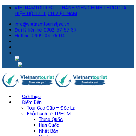
VIETNAMTOURIST - THÀNH VIÊN CHÍNH THỨC CỦA
HIỆP HỘI DU LỊCH VIỆT NAM
info@vietnamtouristjsc.vn
Đại lý liên hệ: 0902-57-57-37
Hotline: 0909-04-75-04
Giới thiệu
Điểm Đến
Tour Cao Cấp – Độc Lạ
Khởi hành từ TP.HCM
Trung Quốc
Hàn Quốc
Nhật Bản