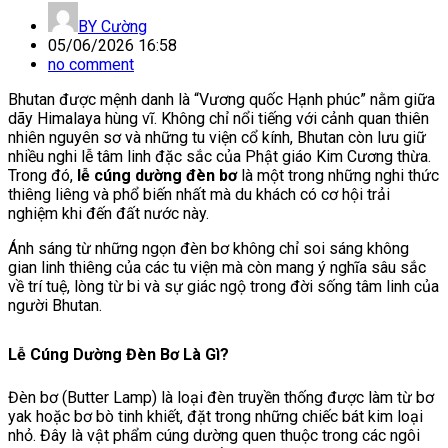
BY
Cường
05/06/2026 16:58
no comment
Bhutan được mệnh danh là “Vương quốc Hạnh phúc” nằm giữa
dãy Himalaya hùng vĩ. Không chỉ nổi tiếng với cảnh quan thiên
nhiên nguyên sơ và những tu viện cổ kính, Bhutan còn lưu giữ
nhiều nghi lễ tâm linh đặc sắc của Phật giáo Kim Cương thừa.
Trong đó,
lễ cúng dường đèn bơ
là một trong những nghi thức
thiêng liêng và phổ biến nhất mà du khách có cơ hội trải
nghiệm khi đến đất nước này.
Ánh sáng từ những ngọn đèn bơ không chỉ soi sáng không
gian linh thiêng của các tu viện mà còn mang ý nghĩa sâu sắc
về trí tuệ, lòng từ bi và sự giác ngộ trong đời sống tâm linh của
người Bhutan.
Lễ Cúng Dường Đèn Bơ Là Gì?
Đèn bơ (Butter Lamp) là loại đèn truyền thống được làm từ bơ
yak hoặc bơ bò tinh khiết, đặt trong những chiếc bát kim loại
nhỏ. Đây là vật phẩm cúng dường quen thuộc trong các ngôi