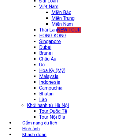
Đài Loan
Việt Nam
Miền Bắc
Miền Trung
Miền Nam
Thái Lan
NEW TOUR
HONG KONG
Singapore
Dubai
Brunei
Châu Âu
Úc
Hoa Kỳ (Mỹ)
Malaysia
Indonesia
Campuchia
Bhutan
Lào
Khởi hành từ Hà Nội
Tour Quốc Tế
Tour Nội Địa
Cẩm nang du lịch
Hình ảnh
Khách đoàn