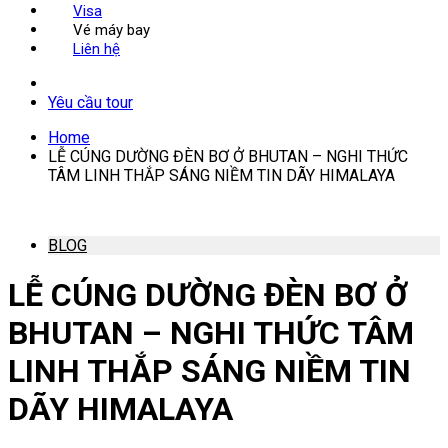
Visa
Vé máy bay
Liên hệ
Yêu cầu tour
Home
LỄ CÚNG DƯỜNG ĐÈN BƠ Ở BHUTAN – NGHI THỨC
TÂM LINH THẮP SÁNG NIỀM TIN DÃY HIMALAYA
BLOG
LỄ CÚNG DƯỜNG ĐÈN BƠ Ở
BHUTAN – NGHI THỨC TÂM
LINH THẮP SÁNG NIỀM TIN
DÃY HIMALAYA