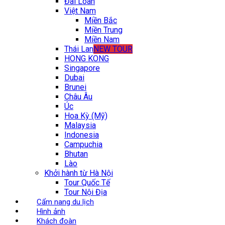
Đài Loan
Việt Nam
Miền Bắc
Miền Trung
Miền Nam
Thái Lan
NEW TOUR
HONG KONG
Singapore
Dubai
Brunei
Châu Âu
Úc
Hoa Kỳ (Mỹ)
Malaysia
Indonesia
Campuchia
Bhutan
Lào
Khởi hành từ Hà Nội
Tour Quốc Tế
Tour Nội Địa
Cẩm nang du lịch
Hình ảnh
Khách đoàn