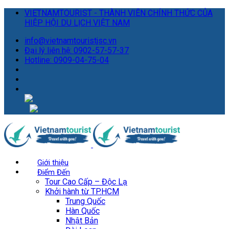
VIETNAMTOURIST - THÀNH VIÊN CHÍNH THỨC CỦA
HIỆP HỘI DU LỊCH VIỆT NAM
info@vietnamtouristjsc.vn
Đại lý liên hệ: 0902-57-57-37
Hotline: 0909-04-75-04
Giới thiệu
Điểm Đến
Tour Cao Cấp – Độc Lạ
Khởi hành từ TP.HCM
Trung Quốc
Hàn Quốc
Nhật Bản