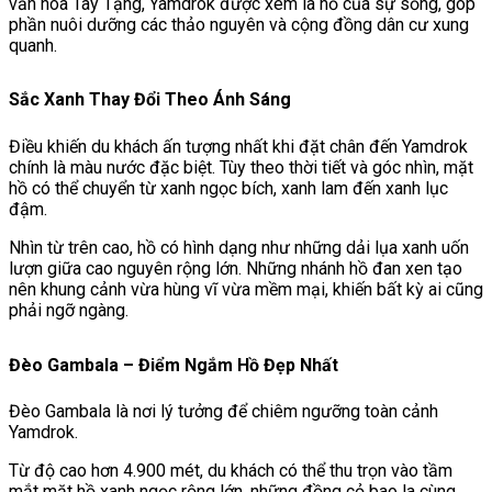
văn hóa Tây Tạng, Yamdrok được xem là hồ của sự sống, góp
phần nuôi dưỡng các thảo nguyên và cộng đồng dân cư xung
quanh.
Sắc Xanh Thay Đổi Theo Ánh Sáng
Điều khiến du khách ấn tượng nhất khi đặt chân đến Yamdrok
chính là màu nước đặc biệt. Tùy theo thời tiết và góc nhìn, mặt
hồ có thể chuyển từ xanh ngọc bích, xanh lam đến xanh lục
đậm.
Nhìn từ trên cao, hồ có hình dạng như những dải lụa xanh uốn
lượn giữa cao nguyên rộng lớn. Những nhánh hồ đan xen tạo
nên khung cảnh vừa hùng vĩ vừa mềm mại, khiến bất kỳ ai cũng
phải ngỡ ngàng.
Đèo Gambala – Điểm Ngắm Hồ Đẹp Nhất
Đèo Gambala
là nơi lý tưởng để chiêm ngưỡng toàn cảnh
Yamdrok.
Từ độ cao hơn 4.900 mét, du khách có thể thu trọn vào tầm
mắt mặt hồ xanh ngọc rộng lớn, những đồng cỏ bao la cùng