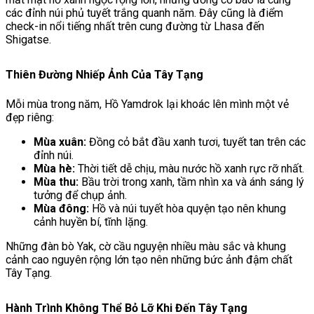
các đỉnh núi phủ tuyết trắng quanh năm. Đây cũng là điểm
check-in nổi tiếng nhất trên cung đường từ
Lhasa
đến
Shigatse
.
Thiên Đường Nhiếp Ảnh Của Tây Tạng
Mỗi mùa trong năm, Hồ Yamdrok lại khoác lên mình một vẻ
đẹp riêng:
Mùa xuân:
Đồng cỏ bắt đầu xanh tươi, tuyết tan trên các
đỉnh núi.
Mùa hè:
Thời tiết dễ chịu, màu nước hồ xanh rực rỡ nhất.
Mùa thu:
Bầu trời trong xanh, tầm nhìn xa và ánh sáng lý
tưởng để chụp ảnh.
Mùa đông:
Hồ và núi tuyết hòa quyện tạo nên khung
cảnh huyền bí, tĩnh lặng.
Những đàn bò Yak, cờ cầu nguyện nhiều màu sắc và khung
cảnh cao nguyên rộng lớn tạo nên những bức ảnh đậm chất
Tây Tạng.
Hành Trình Không Thể Bỏ Lỡ Khi Đến Tây Tạng