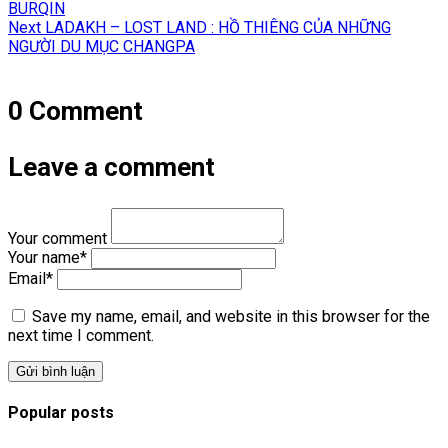
BURQIN
bài
Next
Next
LADAKH – LOST LAND : HỒ THIÊNG CỦA NHỮNG
viết
post:
NGƯỜI DU MỤC CHANGPA
0 Comment
Leave a comment
Your comment
Your name
*
Email
*
Save my name, email, and website in this browser for the
next time I comment.
Popular posts