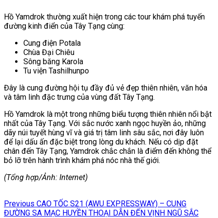
Hồ Yamdrok thường xuất hiện trong các tour khám phá tuyến
đường kinh điển của Tây Tạng cùng:
Cung điện Potala
Chùa Đại Chiêu
Sông băng Karola
Tu viện Tashilhunpo
Đây là cung đường hội tụ đầy đủ vẻ đẹp thiên nhiên, văn hóa
và tâm linh đặc trưng của vùng đất Tây Tạng.
Hồ Yamdrok là một trong những biểu tượng thiên nhiên nổi bật
nhất của Tây Tạng. Với sắc nước xanh ngọc huyền ảo, những
dãy núi tuyết hùng vĩ và giá trị tâm linh sâu sắc, nơi đây luôn
để lại dấu ấn đặc biệt trong lòng du khách. Nếu có dịp đặt
chân đến Tây Tạng, Yamdrok chắc chắn là điểm đến không thể
bỏ lỡ trên hành trình khám phá nóc nhà thế giới.
(Tổng hợp/Ảnh: Internet)
Điều
Previous
Previous
CAO TỐC S21 (AWU EXPRESSWAY) – CUNG
hướng
post:
ĐƯỜNG SA MẠC HUYỀN THOẠI DẪN ĐẾN VỊNH NGŨ SẮC