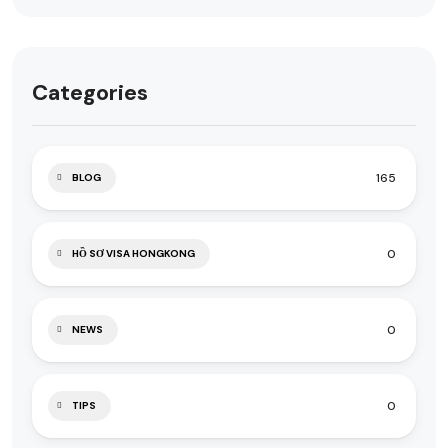
Categories
165
BLOG
0
HỒ SƠ VISA HONGKONG
0
NEWS
0
TIPS