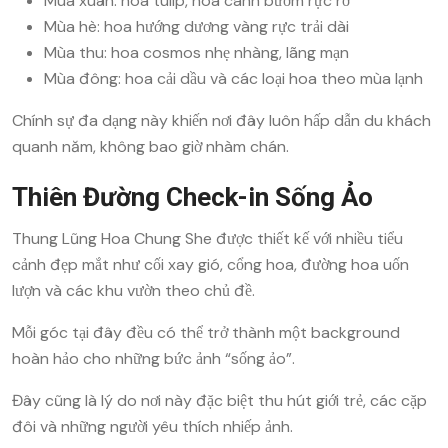
Mùa xuân: hoa tulip, hoa cánh bướm rực rỡ
Mùa hè: hoa hướng dương vàng rực trải dài
Mùa thu: hoa cosmos nhẹ nhàng, lãng mạn
Mùa đông: hoa cải dầu và các loại hoa theo mùa lạnh
Chính sự đa dạng này khiến nơi đây luôn hấp dẫn du khách
quanh năm, không bao giờ nhàm chán.
Thiên Đường Check-in Sống Ảo
Thung Lũng Hoa Chung She được thiết kế với nhiều tiểu
cảnh đẹp mắt như cối xay gió, cổng hoa, đường hoa uốn
lượn và các khu vườn theo chủ đề.
Mỗi góc tại đây đều có thể trở thành một background
hoàn hảo cho những bức ảnh “sống ảo”.
Đây cũng là lý do nơi này đặc biệt thu hút giới trẻ, các cặp
đôi và những người yêu thích nhiếp ảnh.