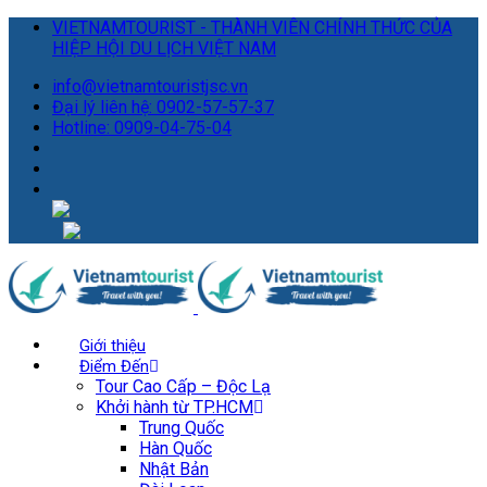
VIETNAMTOURIST - THÀNH VIÊN CHÍNH THỨC CỦA
HIỆP HỘI DU LỊCH VIỆT NAM
info@vietnamtouristjsc.vn
Đại lý liên hệ: 0902-57-57-37
Hotline: 0909-04-75-04
Giới thiệu
Điểm Đến
Tour Cao Cấp – Độc Lạ
Khởi hành từ TP.HCM
Trung Quốc
Hàn Quốc
Nhật Bản