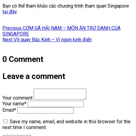
Bạn có thể tham khảo các chương trình tham quan Singapore
tại đây
.
Điều
Previous
Previous
CƠM GÀ HẢI NAM – MÓN ĂN TRỨ DANH CỦA
hướng
post:
SINGAPORE
Next
Next
Vịt quay Bắc Kinh – Vị ngon kinh điển
bài
post:
viết
0 Comment
Leave a comment
Your comment
Your name
*
Email
*
Save my name, email, and website in this browser for the
next time I comment.