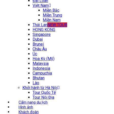
Đài Loan
Việt Nam
Miền Bắc
Miền Trung
Miền Nam
Thái Lan
NEW TOUR
HONG KONG
Singapore
Dubai
Brunei
Châu Âu
Úc
Hoa Kỳ (Mỹ)
Malaysia
Indonesia
Campuchia
Bhutan
Lào
Khởi hành từ Hà Nội
Tour Quốc Tế
Tour Nội Địa
Cẩm nang du lịch
Hình ảnh
Khách đoàn