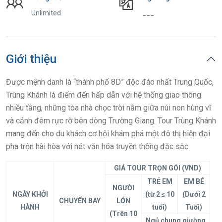
Unlimited
___
Giới thiệu
Được mệnh danh là “thành phố 8D” độc đáo nhất Trung Quốc,
Trùng Khánh là điểm đến hấp dẫn với hệ thống giao thông
nhiều tầng, những tòa nhà chọc trời nằm giữa núi non hùng vĩ
và cảnh đêm rực rỡ bên dòng Trường Giang. Tour Trùng Khánh
mang đến cho du khách cơ hội khám phá một đô thị hiện đại
pha trộn hài hòa với nét văn hóa truyền thống đặc sắc.
GIÁ TOUR TRỌN GÓI (VND)
TRẺ EM
EM BÉ
NGƯỜI
NGÀY KHỞI
(từ 2 ≤ 10
(Dưới 2
CHUYẾN BAY
LỚN
HÀNH
tuổi)
Tuổi)
(Trên 10
Ngủ chung giường