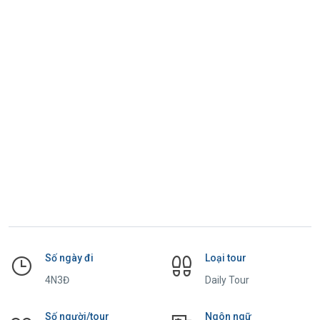
Số ngày đi
Loại tour
4N3Đ
Daily Tour
Số người/tour
Ngôn ngữ