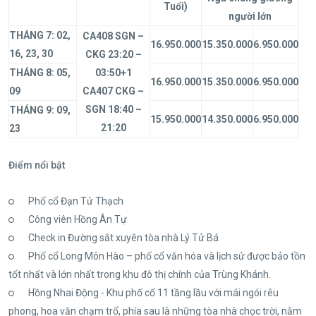
Tuổi)
người lớn
THÁNG 7: 02,
CA408 SGN –
16.950.000
15.350.000
6.950.000
16, 23, 30
CKG 23:20 –
THÁNG 8: 05,
03:50+1
16.950.000
15.350.000
6.950.000
09
CA407 CKG –
SGN 18:40 –
THÁNG 9: 09,
15.950.000
14.350.000
6.950.000
21:20
23
Điểm nổi bật
Phố cổ Đạn Tử Thạch
Công viên Hồng Ân Tự
Check in Đường sắt xuyên tòa nhà Lý Tử Bá
Phố cổ Long Môn Hào – phố cổ văn hóa và lịch sử được bảo tồn
tốt nhất và lớn nhất trong khu đô thị chính của Trùng Khánh.
Hồng Nhai Động - Khu phố cổ 11 tầng lầu với mái ngói rêu
phong, hoa văn chạm trổ, phía sau là những tòa nhà chọc trời, nằm