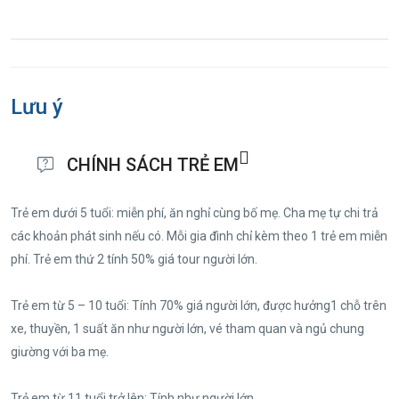
Lưu ý
CHÍNH SÁCH TRẺ EM
Trẻ em dưới 5 tuổi: miễn phí, ăn nghỉ cùng bố mẹ. Cha mẹ tự chi trả
các khoản phát sinh nếu có. Mỗi gia đình chỉ kèm theo 1 trẻ em miễn
phí. Trẻ em thứ 2 tính 50% giá tour người lớn.
Trẻ em từ 5 – 10 tuổi: Tính 70% giá người lớn, được hưởng1 chỗ trên
xe, thuyền, 1 suất ăn như người lớn, vé tham quan và ngủ chung
giường với ba mẹ.
Trẻ em từ 11 tuổi trở lên: Tính như người lớn.