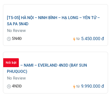
[T5-05] HÀ NỘI – NINH BÌNH – HẠ LONG – YÊN TỬ –
SA PA 5N4D
No Review
5.450.000 đ
5N4Đ
từ
Nổi bật
SEOUL – NAMI – EVERLAND 4N3D (BAY SUN
PHUQUOC)
No Review
9.990.000 đ
4N3Đ
từ