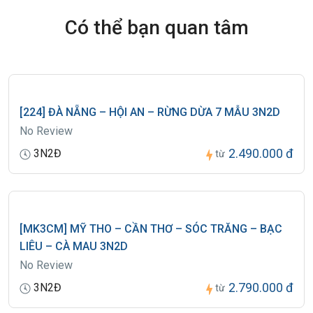
Có thể bạn quan tâm
Đối với sự thay đổi lịch trình, giờ bay do lỗi của hãng hàng không, tàu
hoả, tàu thuy, Công ty sẽ không chịu trách nhiệm bất kỳ phát sinh
nào do lỗi trên như: phát sinh bữa ăn, nhà hàng, khách sạn, phương
tiện di chuyển, hướng dẫn viên…
[224] ĐÀ NẴNG – HỘI AN – RỪNG DỪA 7 MẪU 3N2D
No Review
2.490.000 đ
3N2Đ
từ
[MK3CM] MỸ THO – CẦN THƠ – SÓC TRĂNG – BẠC
LIÊU – CÀ MAU 3N2D
No Review
2.790.000 đ
3N2Đ
từ