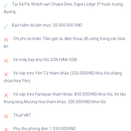
Tại Sa Pa: Khách sạn Chapa Dew, Sapa Lodge 3* hoặc tương
Tối: Đến Sapa, quý khách dùng bữa tối và nhận
đương
phòng nghỉ ngơi.Tự do dạo chơi TT.Sapa về đêm, tự
Bảo hiểm du lịch mức: 20.000.000 VND
do thưởng thức: Thắng Cố, cơm lam, lợn cắp nách,
khoai nướng, bắp nướng…Đặc biệt mỗi quý khách
Chi phí cá nhân: Tiền giặt ủi, điện thoại, đồ uống trong các bữa
được 01 vé foot massage. Nghỉ đêm tại thị trấn
ăn
Sapa.
Vé máy bay khứ hồi SGN-HAN-SGN
Vé cáp treo Yên Tử tham khảo (320.000VND/khứ hồi chặng
chùa Hoa Yên)
Vé cáp treo Fansipan tham khảo: 850.000VND/khứ hồi, Vé tàu
thung lũng Mương Hoa tham khảo: 200.000VND/khứ hồi
Thuế VAT...
Phụ thu phòng đơn: 1.550.000VND