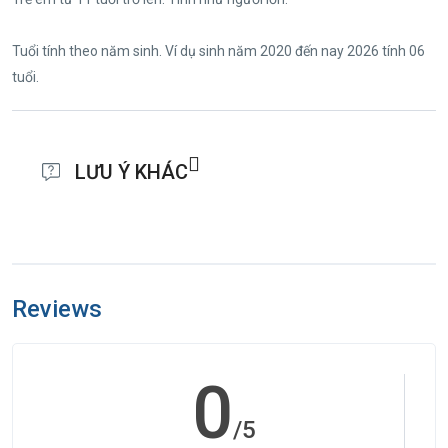
Tuổi tính theo năm sinh. Ví dụ sinh năm 2020 đến nay 2026 tính 06
tuổi.
LƯU Ý KHÁC
Khách trên 14 tuổi bắt buộc mang theo Thẻ Căn cước công dân còn
thời hạn rõ chữ, không bị mờ thông tin.
Reviews
Khách dưới 14 tuổi bắt buộc mang theo Giấy khai sanh bản chính
hoặc sao y bản chính cho trẻ em chưa có thẻ căn cước công dân
hoặc Passport (đặc biệt quan trọng).
0
Đặc biệt, khách trên 14 tuổi nhưng chưa có thẻ căn cước công dân
/5
thì sẽ làm giấy xác nhận nhân thân có chứng nhận của Uỷ Ban