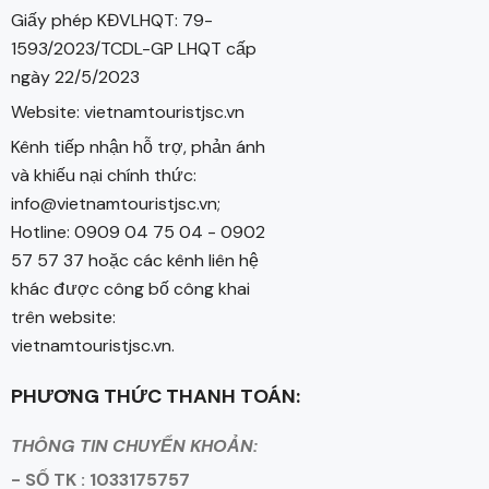
Giấy phép KĐVLHQT: 79-
1593/2023/TCDL-GP LHQT cấp
ngày 22/5/2023
Website: vietnamtouristjsc.vn
Kênh tiếp nhận hỗ trợ, phản ánh
và khiếu nại chính thức:
info@vietnamtouristjsc.vn;
Hotline: 0909 04 75 04 - 0902
57 57 37 hoặc các kênh liên hệ
khác được công bố công khai
trên website:
vietnamtouristjsc.vn.
PHƯƠNG THỨC THANH TOÁN:
THÔNG TIN CHUYỂN KHOẢN:
- SỐ TK : 1033175757