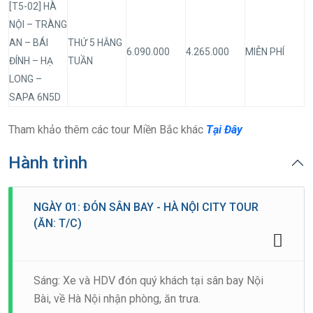
[T5-02] HÀ
NỘI – TRÀNG
AN – BÁI
THỨ 5 HẰNG
6.090.000
4.265.000
MIỄN PHÍ
ĐÍNH – HẠ
TUẦN
LONG –
SAPA 6N5D
Tham khảo thêm các tour Miền Bắc khác
Tại Đây
Hành trình
NGÀY 01: ĐÓN SÂN BAY - HÀ NỘI CITY TOUR
(ĂN: T/C)
Sáng: Xe và HDV đón quý khách tại sân bay Nội
Bài, về Hà Nội nhận phòng, ăn trưa.