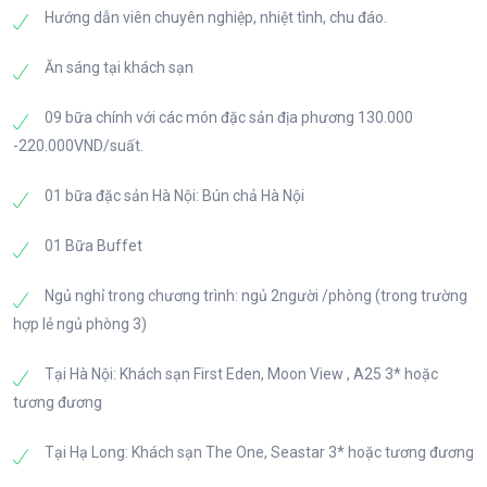
món quà ý nghĩa tại Sapa, Nghỉ đêm tại thị trấn
Hướng dẫn viên chuyên nghiệp, nhiệt tình, chu đáo.
tích đặc biệt.
Sapa.
Ăn sáng tại khách sạn
- Nhà Sàn giản dị nằm giữa thủ đô Hà Nội là nơi
Bác Hồ đã sống và làm việc lâu nhất trong cuộc đời
09 bữa chính với các món đặc sản địa phương 130.000
hoạt động cách mạng của mình.
-220.000VND/suất.
- Chùa Một Cột - ngôi chùa có kiến trúc độc đáo, chỉ
01 bữa đặc sản Hà Nội: Bún chả Hà Nội
có 1 gian dựng trên 1 cột đá nằm giữa lòng hồ Linh
Chiểu…..
01 Bữa Buffet
Ngủ nghỉ trong chương trình: ngủ 2người /phòng (trong trường
Trưa: Sau đó đoàn đi ăn trưa. Xe đưa đoàn lên khu
hợp lẻ ngủ phòng 3)
du lịch Sapa – nơi mà người Pháp xưa gọi là “kinh
đô mùa hè của xứ Bắc Kỳ” theo tuyến đường cao
Tại Hà Nội: Khách sạn First Eden, Moon View , A25 3* hoặc
tốc dài nhất Việt Nam 250km. Đến Lào Cai, Quý
tương đương
khách dừng chân tham quan, chụp ảnh tại cột mốc
102 - cửa khẩu Quốc tế Lào Cai. Sau đó đoàn tiếp
Tại Hạ Long: Khách sạn The One, Seastar 3* hoặc tương đương
tục hành trình lên Sapa.