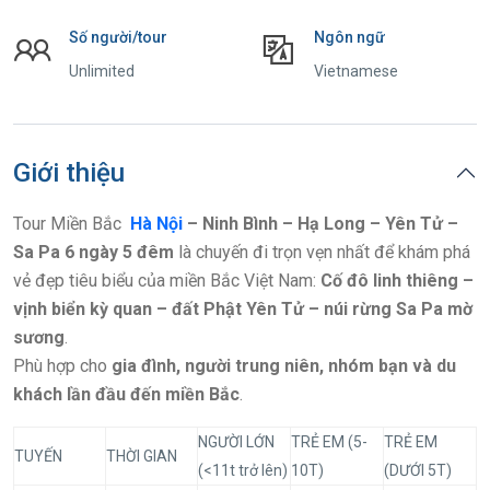
Số người/tour
Ngôn ngữ
Unlimited
Vietnamese
Giới thiệu
Tour Miền Bắc
Hà Nội
– Ninh Bình – Hạ Long – Yên Tử –
Sa Pa 6 ngày 5 đêm
là chuyến đi trọn vẹn nhất để khám phá
vẻ đẹp tiêu biểu của miền Bắc Việt Nam:
Cố đô linh thiêng –
vịnh biển kỳ quan – đất Phật Yên Tử – núi rừng Sa Pa mờ
sương
.
Phù hợp cho
gia đình, người trung niên, nhóm bạn và du
khách lần đầu đến miền Bắc
.
NGƯỜI LỚN
TRẺ EM (5-
TRẺ EM
TUYẾN
THỜI GIAN
(<11t trở lên)
10T)
(DƯỚI 5T)