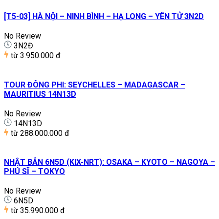
[T5-03] HÀ NỘI – NINH BÌNH – HẠ LONG – YÊN TỬ 3N2D
No Review
3N2Đ
từ
3.950.000 đ
TOUR ĐÔNG PHI: SEYCHELLES – MADAGASCAR –
MAURITIUS 14N13D
No Review
14N13D
từ
288.000.000 đ
NHẬT BẢN 6N5D (KIX-NRT): OSAKA – KYOTO – NAGOYA –
PHÚ SĨ – TOKYO
No Review
6N5D
từ
35.990.000 đ