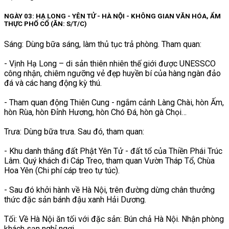
NGÀY 03: HẠ LONG - YÊN TỬ - HÀ NỘI - KHÔNG GIAN VĂN HÓA, ẨM
THỰC PHỐ CỔ (ĂN: S/T/C)
Sáng: Dùng bữa sáng, làm thủ tục trả phòng. Tham quan:
- Vịnh Hạ Long – di sản thiên nhiên thế giới được UNESSCO
công nhận, chiêm ngưỡng vẻ đẹp huyền bí của hàng ngàn đảo
đá và các hang động kỳ thú.
- Tham quan động Thiên Cung - ngắm cảnh Làng Chài, hòn Ấm,
hòn Rùa, hòn Đỉnh Hương, hòn Chó Đá, hòn gà Chọi…
Trưa: Dùng bữa trưa. Sau đó, tham quan:
- Khu danh thắng đất Phật Yên Tử - đất tổ của Thiền Phái Trúc
Lâm. Quý khách đi Cáp Treo, tham quan Vườn Tháp Tổ, Chùa
Hoa Yên (Chi phí cáp treo tự túc).
- Sau đó khởi hành về Hà Nội, trên đường dừng chân thưởng
thức đặc sản bánh đậu xanh Hải Dương.
Tối: Về Hà Nội ăn tối với đặc sản: Bún chả Hà Nội. Nhận phòng
khách sạn nghỉ ngơi.