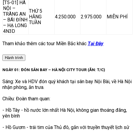
[T5-01] HÀ
NỘI –
THỨ 5
TRÀNG AN
HẰNG
4.250.000
2.975.000
MIỄN PHÍ
– BÁI ĐÍNH
TUẦN
– HẠ LONG
4N3D
Tham khảo thêm các tour Miền Bắc khác
Tại Đây
Hành trình
NGÀY 01: ĐÓN SÂN BAY – HÀ NỘI CITY TOUR (ĂN: T/C)
Sáng: Xe và HDV đón quý khách tại sân bay Nội Bài, về Hà Nội
nhận phòng, ăn trưa.
Chiều: Đoàn tham quan:
- Hồ Tây - hồ nước lớn nhất Hà Nội, không gian thoáng đãng,
yên bình
- Hồ Gươm - trái tim của Thủ đô, gắn với truyền thuyết lịch sử