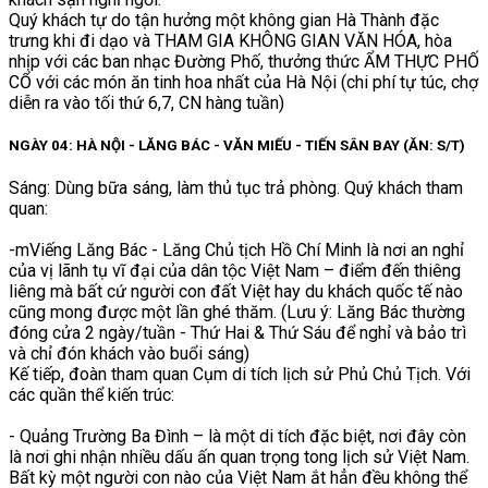
Quý khách tự do tận hưởng một không gian Hà Thành đặc
trưng khi đi dạo và THAM GIA KHÔNG GIAN VĂN HÓA, hòa
nhịp với các ban nhạc Đường Phố, thưởng thức ẨM THỰC PHỐ
CỔ với các món ăn tinh hoa nhất của Hà Nội (chi phí tự túc, chợ
diễn ra vào tối thứ 6,7, CN hàng tuần)
NGÀY 04: HÀ NỘI - LĂNG BÁC - VĂN MIẾU - TIẾN SÂN BAY (ĂN: S/T)
Sáng: Dùng bữa sáng, làm thủ tục trả phòng. Quý khách tham
quan:
-mViếng Lăng Bác - Lăng Chủ tịch Hồ Chí Minh là nơi an nghỉ
của vị lãnh tụ vĩ đại của dân tộc Việt Nam – điểm đến thiêng
liêng mà bất cứ người con đất Việt hay du khách quốc tế nào
cũng mong được một lần ghé thăm. (Lưu ý: Lăng Bác thường
đóng cửa 2 ngày/tuần - Thứ Hai & Thứ Sáu để nghỉ và bảo trì
và chỉ đón khách vào buổi sáng)
Kế tiếp, đoàn tham quan Cụm di tích lịch sử Phủ Chủ Tịch. Với
các quần thể kiến trúc:
- Quảng Trường Ba Đình – là một di tích đặc biệt, nơi đây còn
là nơi ghi nhận nhiều dấu ấn quan trọng tong lịch sử Việt Nam.
Bất kỳ một người con nào của Việt Nam ắt hẳn đều không thể