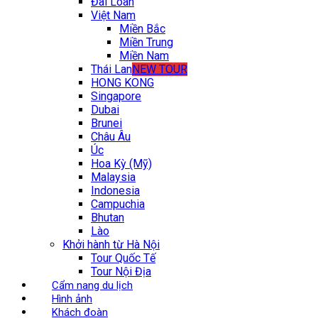
Đài Loan
Việt Nam
Miền Bắc
Miền Trung
Miền Nam
Thái Lan
NEW TOUR
HONG KONG
Singapore
Dubai
Brunei
Châu Âu
Úc
Hoa Kỳ (Mỹ)
Malaysia
Indonesia
Campuchia
Bhutan
Lào
Khởi hành từ Hà Nội
Tour Quốc Tế
Tour Nội Địa
Cẩm nang du lịch
Hình ảnh
Khách đoàn