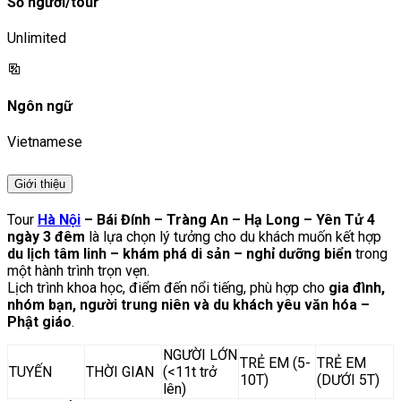
Số người/tour
Unlimited
Ngôn ngữ
Vietnamese
Giới thiệu
Tour
Hà Nội
– Bái Đính – Tràng An – Hạ Long – Yên Tử 4
ngày 3 đêm
là lựa chọn lý tưởng cho du khách muốn kết hợp
du lịch tâm linh – khám phá di sản – nghỉ dưỡng biển
trong
một hành trình trọn vẹn.
Lịch trình khoa học, điểm đến nổi tiếng, phù hợp cho
gia đình,
nhóm bạn, người trung niên và du khách yêu văn hóa –
Phật giáo
.
NGƯỜI LỚN
TRẺ EM (5-
TRẺ EM
TUYẾN
THỜI GIAN
(<11t trở
10T)
(DƯỚI 5T)
lên)