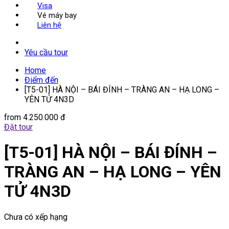
Visa
Vé máy bay
Liên hệ
Yêu cầu tour
Home
Điểm đến
[T5-01] HÀ NỘI – BÁI ĐÍNH – TRÀNG AN – HẠ LONG –
YÊN TỬ 4N3D
from
4.250.000 đ
Đặt tour
[T5-01] HÀ NỘI – BÁI ĐÍNH –
TRÀNG AN – HẠ LONG – YÊN
TỬ 4N3D
Chưa có xếp hạng