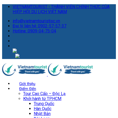
VIETNAMTOURIST - THÀNH VIÊN CHÍNH THỨC CỦA
HIỆP HỘI DU LỊCH VIỆT NAM
info@vietnamtouristjsc.vn
Đại lý liên hệ: 0902-57-57-37
Hotline: 0909-04-75-04
Giới thiệu
Điểm Đến
Tour Cao Cấp – Độc Lạ
Khởi hành từ TP.HCM
Trung Quốc
Hàn Quốc
Nhật Bản