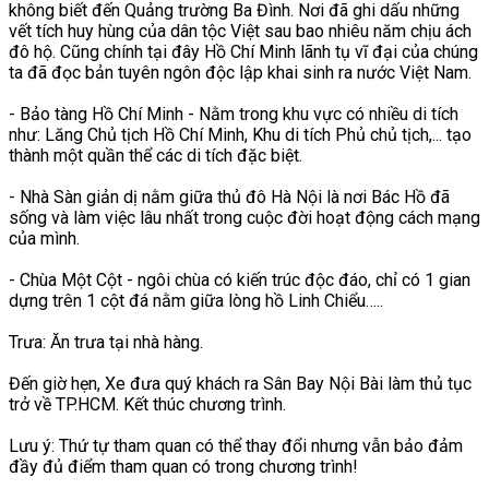
không biết đến Quảng trường Ba Đình. Nơi đã ghi dấu những
vết tích huy hùng của dân tộc Việt sau bao nhiêu năm chịu ách
đô hộ. Cũng chính tại đây Hồ Chí Minh lãnh tụ vĩ đại của chúng
ta đã đọc bản tuyên ngôn độc lập khai sinh ra nước Việt Nam.
- Bảo tàng Hồ Chí Minh - Nằm trong khu vực có nhiều di tích
như: Lăng Chủ tịch Hồ Chí Minh, Khu di tích Phủ chủ tịch,... tạo
thành một quần thể các di tích đặc biệt.
- Nhà Sàn giản dị nằm giữa thủ đô Hà Nội là nơi Bác Hồ đã
sống và làm việc lâu nhất trong cuộc đời hoạt động cách mạng
của mình.
- Chùa Một Cột - ngôi chùa có kiến trúc độc đáo, chỉ có 1 gian
dựng trên 1 cột đá nằm giữa lòng hồ Linh Chiểu…..
Trưa: Ăn trưa tại nhà hàng.
Đến giờ hẹn, Xe đưa quý khách ra Sân Bay Nội Bài làm thủ tục
trở về TP.HCM. Kết thúc chương trình.
Lưu ý: Thứ tự tham quan có thể thay đổi nhưng vẫn bảo đảm
đầy đủ điểm tham quan có trong chương trình!