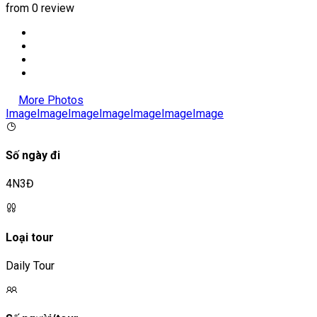
from 0 review
More Photos
Image
Image
Image
Image
Image
Image
Image
Số ngày đi
4N3Đ
Loại tour
Daily Tour