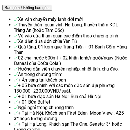
Bao gồm / Không bao gồm
Xe vận chuyển máy lạnh đời mới.
Thuyền thăm quan vịnh Hạ Long, thuyền thăm KDL
Tràng An (hoặc Tam Cốc)
Vé vào cửa tham quan các điểm theo chương trình
Xe điện đưa đón chùa Yên Tử
Quà tặng: 01 kem que Tràng Tiền + 01 Bánh Cốm Hàng
Than
02 chai nước 500ml + 02 khăn lạnh/người/ngày (Nước
Danasi của CoCa Cola )
Hướng dẫn viên chuyên nghiệp, nhiệt tình, chu đáo.
Ăn trong chương trình:
+ Ăn sáng tại khách sạn
+ 05 bữa chính với các món đặc sản địa phương
130.000 -220.000VND/suất.
+ 01 bữa đặc sản Hà Nội: Bún chả Hà Nội
+ 01 Bữa Buffet
Ngủ nghỉ trong chương trình:
+ Tại Hà Nội: Khách sạn First Eden, Moon View , A25
3* hoặc tương đương
+ Tại Hạ Long: Khách sạn The One, Seastar 3* hoặc
tương đương