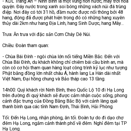
- KDL Tràng An – Ninh Bình là một vùng non nước, mây trời hoà
quyện. Đáy nước trong xanh soi bóng những vách núi đá trùng
điệp. Nơi đây có tới 31 hồ, đầm nước được nối thông bởi 48
hang, động đã được phát hiện trong đó có những hang xuyên
thủy dài 2km như hang Địa Linh, hang Sinh Dược, hang Mây…
Trưa: Ăn trưa với đặc sản Cơm Cháy Dê Núi.
Chiều: Đoàn tham quan:
- Chùa Bái Đính - ngôi chùa lớn nổi tiếng Miền Bắc. Đến với
Chùa Bái Đính, du khách không chỉ chiêm bái cầu bình an, mà
còn có cơ hội tham quan hàng loạt công trình kỷ lục như tượng
Phật bằng đồng lớn nhất châu Á, hành lang La Hán dài nhất
Việt Nam, Đại hồng chung và Bảo tháp cao 13 tầng.
14h00: Quý khách rời Ninh Bình, theo Quốc Lộ 10 đi Hạ Long
trên đường đi quý khách sẽ được cảm nhận cuộc sống, phong
cảnh đặc trưng của Đồng Bằng Bắc Bộ với cảnh làng quê
thanh bình qua các tỉnh Nam Định, Thái Bình, Hải Phòng.
Tối: Đến Hạ Long, nhận phòng, ăn tối. Đoàn tự do đi dạo chợ
đêm Hạ Long, ngắm cảnh thành phố về đêm. Nghỉ đêm tại TP
Hạ Long.