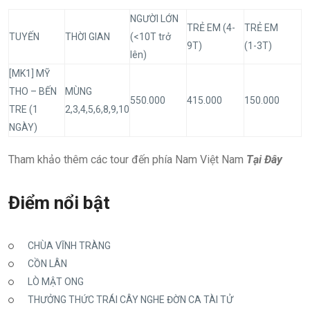
NGƯỜI LỚN
TRẺ EM (4-
TRẺ EM
TUYẾN
THỜI GIAN
(<10T trở
9T)
(1-3T)
lên)
[MK1] MỸ
THO – BẾN
MÙNG
550.000
415.000
150.000
TRE (1
2,3,4,5,6,8,9,10
NGÀY)
Tham khảo thêm các tour đến phía Nam Việt Nam
Tại Đây
Điểm nổi bật
CHÙA VĨNH TRÀNG
CỒN LÂN
LÒ MẬT ONG
THƯỞNG THỨC TRÁI CÂY NGHE ĐỜN CA TÀI TỬ