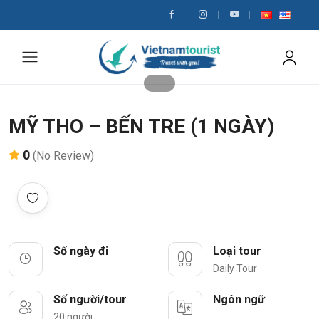
MỸ THO – BẾN TRE (1 NGÀY)
0
(No Review)
Số ngày đi
Loại tour
Daily Tour
Số người/tour
Ngôn ngữ
20 người
___