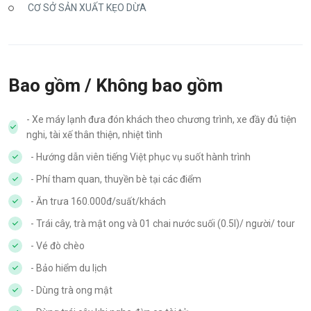
CƠ SỞ SẢN XUẤT KẸO DỪA
Bao gồm / Không bao gồm
- Xe máy lạnh đưa đón khách theo chương trình, xe đầy đủ tiện
nghi, tài xế thân thiện, nhiệt tình
- Hướng dẫn viên tiếng Việt phục vụ suốt hành trình
- Phí tham quan, thuyền bè tại các điểm
- Ăn trưa 160.000đ/suất/khách
- Trái cây, trà mật ong và 01 chai nước suối (0.5l)/ người/ tour
- Vé đò chèo
- Bảo hiểm du lịch
- Dùng trà ong mật