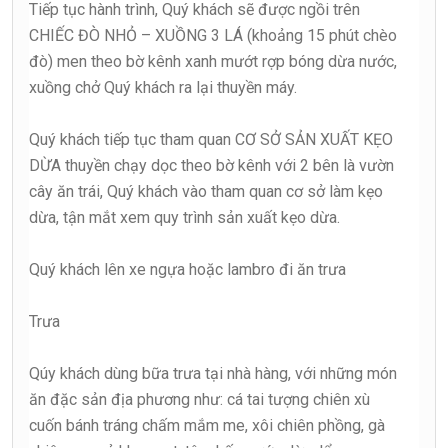
Tiếp tục hành trình, Quý khách sẽ được ngồi trên
CHIẾC ĐÒ NHỎ – XUỒNG 3 LÁ (khoảng 15 phút chèo
đò) men theo bờ kênh xanh mướt rợp bóng dừa nước,
xuồng chở Quý khách ra lại thuyền máy.
Quý khách tiếp tục tham quan CƠ SỞ SẢN XUẤT KẸO
DỪA thuyền chạy dọc theo bờ kênh với 2 bên là vườn
cây ăn trái, Quý khách vào tham quan cơ sở làm kẹo
dừa, tận mắt xem quy trình sản xuất kẹo dừa.
Quý khách lên xe ngựa hoặc lambro đi ăn trưa
Trưa
Qúy khách dùng bữa trưa tại nhà hàng, với những món
ăn đặc sản địa phương như: cá tai tượng chiên xù
cuốn bánh tráng chấm mắm me, xôi chiên phồng, gà