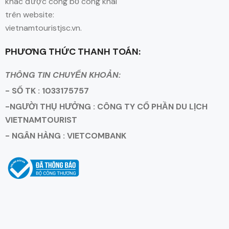
khác được công bố công khai
trên website:
vietnamtouristjsc.vn.
PHƯƠNG THỨC THANH TOÁN:
THÔNG TIN CHUYỂN KHOẢN:
- SỐ TK : 1033175757
-NGƯỜI THỤ HƯỞNG : CÔNG TY CỔ PHẦN DU LỊCH
VIETNAMTOURIST
- NGÂN HÀNG : VIETCOMBANK