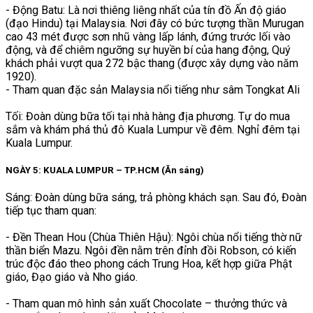
- Động Batu: Là nơi thiêng liêng nhất của tín đồ Ấn độ giáo
(đạo Hindu) tại Malaysia. Nơi đây có bức tượng thần Murugan
cao 43 mét được sơn nhũ vàng lấp lánh, đứng trước lối vào
động, và để chiêm ngưỡng sự huyền bí của hang động, Quý
khách phải vượt qua 272 bậc thang (được xây dựng vào năm
1920).
- Tham quan đặc sản Malaysia nổi tiếng như sâm Tongkat Ali
Tối: Đoàn dùng bữa tối tại nhà hàng địa phương. Tự do mua
sắm và khám phá thủ đô Kuala Lumpur về đêm. Nghỉ đêm tại
Kuala Lumpur.
NGÀY 5: KUALA LUMPUR – TP.HCM (Ăn sáng)
Sáng: Đoàn dùng bữa sáng, trả phòng khách sạn. Sau đó, Đoàn
tiếp tục tham quan:
- Đền Thean Hou (Chùa Thiên Hậu): Ngôi chùa nổi tiếng thờ nữ
thần biển Mazu. Ngôi đền nằm trên đỉnh đồi Robson, có kiến
trúc độc đáo theo phong cách Trung Hoa, kết hợp giữa Phật
giáo, Đạo giáo và Nho giáo.
- Tham quan mô hình sản xuất Chocolate – thưởng thức và