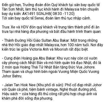
Đến giờ hẹn, Trưởng đoàn đón Quý khách tại sân bay quốc tế
Tân Sơn Nhất, làm thủ tục khởi hành đi Malaysia trên chuyến
bay dự kiến: AK1491 SGNJHB( 08:30 -11:20)
Tới sân bay quốc tế Senai, đoàn làm thủ tục nhập cảnh.
Trưa: Xe và HDV đón quý khách về trung tâm thành phố đi ăn
trưa tại nhà hàng địa phương và bắt đầu hành trình tham quan:
- Thánh Đường Hồi Giáo Sultan Abu Bakar: Một trong những
nhà thờ Hồi giáo đẹp nhất Malaysia, hơn 100 năm tuổi. Nơi đây
kiến trúc lai giữa Victoria Anh và Moorish rất đặc biệt.
- Cung điện Hoàng gia Abu Bakar: Khu vực này còn có vườn
cây phong cách Nhật Bản và mô hình quán trà đạo Nhật, đó là
2 món quà Hoàng Thái Tử Nhật Bản tặng Đức Vua Johore.
Tham quan và chụp hình bên ngoài Vương Miện Quốc Vương
Johor Bahru.
- Jalan Tan Hiok Nee (Khu phố di sản): Phố cổ đẹp nhất Johor
với Quán cà phê, tiệm bánh vintage, Nghệ thuật đường phố,
Hiệu sách – cửa hàng đồ thủ công rất phù hợp chụp ảnh và
khám phá đời sống địa phương.