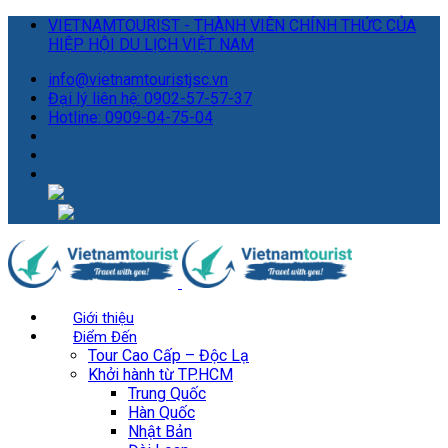
VIETNAMTOURIST - THÀNH VIÊN CHÍNH THỨC CỦA
HIỆP HỘI DU LỊCH VIỆT NAM
info@vietnamtouristjsc.vn
Đại lý liên hệ: 0902-57-57-37
Hotline: 0909-04-75-04
Giới thiệu
Điểm Đến
Tour Cao Cấp – Độc Lạ
Khởi hành từ TP.HCM
Trung Quốc
Hàn Quốc
Nhật Bản