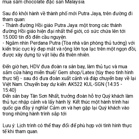
mua sắm chocolate đặc sản Malaysia.
Sau đó khởi hành về thành phố mới Putra Jaya, trên đường đi
tham quan:
- Thánh đường Hồi giáo Putra Jaya: một trong các thánh
đường Hồi giáo hiện đại nhất thế giới, có sức chứa lên tới
15.000 tín đồ đến cầu nguyện.
- Ngắm nhìn Perdana Putra (Tòa nhà văn phòng thủ tướng) với
kiến trúc cực kỳ đẹp mắt và rộng lớn tọa lạc trên một ngọn đồi,
được xây dựng từ vật liệu đá thiên nhiên.
Đến giờ hẹn, HDV đưa đoàn ra sân bay, làm thủ tục và mua
sắm cửa hàng miễn thuế/ Gem shop/Latex (tùy theo tình hình
thực tế) - sau đó đưa đoàn xuất cảnh và đáp chuyến bay về lại
Việt Nam. Chuyến bay dự kiến: AK522 KUL-SGN (14:35 -
15:40)
Đến sân bay Tân Sơn Nhất, trưởng đoàn hỗ trợ Quý khách làm
thủ tục nhập cảnh và lấy hành lý. Kết thúc một hành trình hai
quốc gia đầy ý nghĩa! Cảm ơn và hẹn gặp lại Quý khách vào
trong những hành trình sắp tới
Lưu ý: Lịch trình có thể thay đổi để phù hợp với tình hình thực
tế khi tham quan.