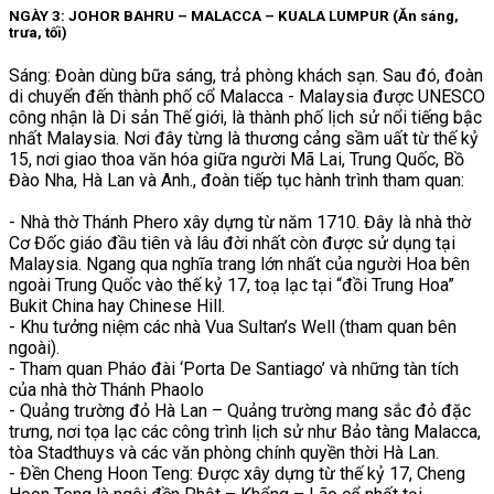
NGÀY 3: JOHOR BAHRU – MALACCA – KUALA LUMPUR (Ăn sáng,
trưa, tối)
Sáng: Đoàn dùng bữa sáng, trả phòng khách sạn. Sau đó, đoàn
di chuyển đến thành phố cổ Malacca - Malaysia được UNESCO
công nhận là Di sản Thế giới, là thành phố lịch sử nổi tiếng bậc
nhất Malaysia. Nơi đây từng là thương cảng sầm uất từ thế kỷ
15, nơi giao thoa văn hóa giữa người Mã Lai, Trung Quốc, Bồ
Đào Nha, Hà Lan và Anh., đoàn tiếp tục hành trình tham quan:
- Nhà thờ Thánh Phero xây dựng từ năm 1710. Đây là nhà thờ
Cơ Đốc giáo đầu tiên và lâu đời nhất còn được sử dụng tại
Malaysia. Ngang qua nghĩa trang lớn nhất của người Hoa bên
ngoài Trung Quốc vào thế kỷ 17, toạ lạc tại “đồi Trung Hoa”
Bukit China hay Chinese Hill.
- Khu tưởng niệm các nhà Vua Sultan’s Well (tham quan bên
ngoài).
- Tham quan Pháo đài ‘Porta De Santiago’ và những tàn tích
của nhà thờ Thánh Phaolo
- Quảng trường đỏ Hà Lan – Quảng trường mang sắc đỏ đặc
trưng, nơi tọa lạc các công trình lịch sử như Bảo tàng Malacca,
tòa Stadthuys và các văn phòng chính quyền thời Hà Lan.
- Đền Cheng Hoon Teng: Được xây dựng từ thế kỷ 17, Cheng