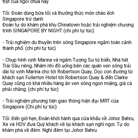
trệt của ngôi chùa này.
Tối: Đoàn dùng bữa tối và thưởng thức món cháo ếch
Singapore trứ danh.
Đoàn tự do khám phá khu Chinatown hoặc trải nghiệm chương
trình SINGAPORE BY NIGHT (chi phí tự túc):
- Trải nghiệm du thuyền trên sông Singapore ngắm toàn cảnh
thành phố. (chi phí tự túc)
- Chụp hình vịnh Marina và ngắm Tượng Sư tử biển, Nhà hát
Trái Sầu riêng; Nhâm nhi đồ uống bên các quán ven sông trải
dài từ vịnh Marina cho tới Robertson Quay; Dọc con đường từ
khách sạn Fullerton Hotel tới Robertson Quay & đến Clarke
Quay cũng có khá nhiều hàng ăn ven sông ngon miệng, giá cả
phải chăng. (chi phí tự túc)
- Trải nghiệm phương tiện giao thông hiện đại MRT của
Singapore (Chi phí tự túc).
Tối: Đến giờ hẹn, Đoàn khởi hành qua cửa khẩu về Johor Bahru,
Xe và HDV đưa Quý khách về lại khách sạn nghỉ ngơi. Tự do
khám phá về đêm. Nghỉ đêm tại Johor Bahru.