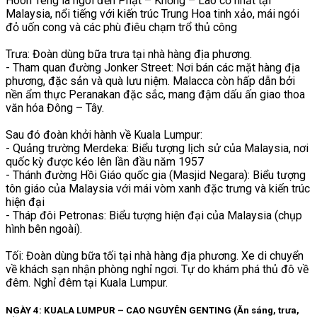
Hoon Teng là ngôi đền Phật – Khổng – Lão cổ nhất tại
Malaysia, nổi tiếng với kiến trúc Trung Hoa tinh xảo, mái ngói
đỏ uốn cong và các phù điêu chạm trổ thủ công
Trưa: Đoàn dùng bữa trưa tại nhà hàng địa phương.
- Tham quan đường Jonker Street: Nơi bán các mặt hàng địa
phương, đặc sản và quà lưu niệm. Malacca còn hấp dẫn bởi
nền ẩm thực Peranakan đặc sắc, mang đậm dấu ấn giao thoa
văn hóa Đông – Tây.
Sau đó đoàn khởi hành về Kuala Lumpur:
- Quảng trường Merdeka: Biểu tượng lịch sử của Malaysia, nơi
quốc kỳ được kéo lên lần đầu năm 1957
- Thánh đường Hồi Giáo quốc gia (Masjid Negara): Biểu tượng
tôn giáo của Malaysia với mái vòm xanh đặc trưng và kiến trúc
hiện đại
- Tháp đôi Petronas: Biểu tượng hiện đại của Malaysia (chụp
hình bên ngoài).
Tối: Đoàn dùng bữa tối tại nhà hàng địa phương. Xe di chuyển
về khách sạn nhận phòng nghỉ ngơi. Tự do khám phá thủ đô về
đêm. Nghỉ đêm tại Kuala Lumpur.
NGÀY 4: KUALA LUMPUR – CAO NGUYÊN GENTING (Ăn sáng, trưa,