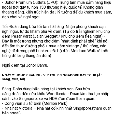
- Johor Premium Outlets (JPO): Trung tâm mua sắm hàng hiệu
ngoài trời quy tụ hơn 150 thương hiệu quốc tế. Không gian
thoáng đãng, kiến trúc hiện đại, lý tưởng để du khách mua sắm,
dạo chơi và nghỉ ngơi.
Tối: Đoàn dùng bữa tối tại nhà hàng. Nhận phòng khách sạn
nghỉ ngơi, tự do khám phá về đêm. (Tự do trải nghiệm khu chợ
đêm Pasar Karat (Jalan Segget / khu chợ đêm flea night) -
Đây là một trong những chợ đêm “nhất định phải ghé” khi nói
đến ẩm thực đường phố + mua sắm vintage / thủ công, các
nghệ sĩ đường phố buskers. Đi bộ đến Meldrum Walk rất nổi
tiếng để lang thang ăn đêm)
Nghỉ đêm tại Johor Bahru.
NGÀY 2: JOHOR BAHRU - VIP TOUR SINGAPORE DAY TOUR (Ăn
sáng, trưa, tối)
Sáng: Đoàn dùng bữa sáng tại khách sạn. Sau bữa
sáng đoàn đến cửa khẩu Woodlands - Đoàn làm thủ tục nhập
cảnh vào Singapore, xe và HDV đón đoàn tham quan:
- Công viên sư tử biển (Merlion Park)
- Nhà hát Victoria – Nhà hát cổ kính nhất Singapore.(tham quan
bên ngoài)