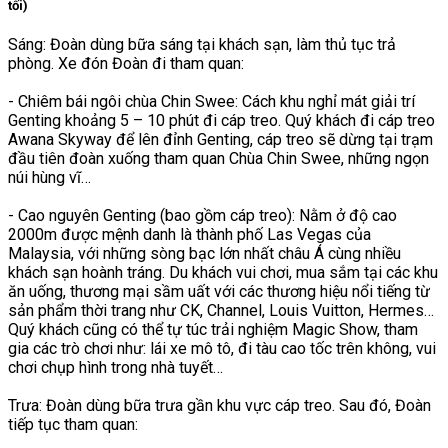
tối)
Sáng: Đoàn dùng bữa sáng tại khách sạn, làm thủ tục trả
phòng. Xe đón Đoàn đi tham quan:
- Chiêm bái ngôi chùa Chin Swee: Cách khu nghỉ mát giải trí
Genting khoảng 5 – 10 phút đi cáp treo. Quý khách đi cáp treo
Awana Skyway để lên đỉnh Genting, cáp treo sẽ dừng tại trạm
đầu tiên đoàn xuống tham quan Chùa Chin Swee, những ngọn
núi hùng vĩ…
- Cao nguyên Genting (bao gồm cáp treo): Nằm ở độ cao
2000m được mệnh danh là thành phố Las Vegas của
Malaysia, với những sòng bạc lớn nhất châu Á cùng nhiều
khách sạn hoành tráng. Du khách vui chơi, mua sắm tại các khu
ăn uống, thương mại sầm uất với các thương hiệu nổi tiếng từ
sản phẩm thời trang như CK, Channel, Louis Vuitton, Hermes…
Quý khách cũng có thể tự túc trải nghiệm Magic Show, tham
gia các trò chơi như: lái xe mô tô, đi tàu cao tốc trên không, vui
chơi chụp hình trong nhà tuyết…
Trưa: Đoàn dùng bữa trưa gần khu vực cáp treo. Sau đó, Đoàn
tiếp tục tham quan: