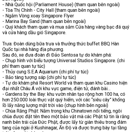
- Nhà Quốc hội (Parliament House) (tham quan bên ngoài)
- Tòa Thị Chính - City Hall (tham quan bên ngoài)
- Ngắm Vòng xoay Singapore Flyer
- Marina Bay Sand (tham quan bên ngoài)
- Quý khách tham quan và mua sắm Cửa hàng vàng bạc đá quý
và cửa hàng dầu gió Singapore.
Trưa: Đoàn dùng bữa trưa và thưởng thức buffet BBQ Hàn
Quốc tại nhà hàng địa phương.
Sau đó, xe đưa đoàn đi Đảo Sentosa tự do khám phá:
- Chụp hình với biểu tượng Universal Studios Singapore. (chi
phí tham quan tự túc)
- Thủy cung S.E.A Aquarium (chi phí tự túc)
- Bảo tàng tượng sáp (chi phí tự túc)
- Tự do khám phá Resort World và tham quan khu Casino hiện
đại nhất Châu Á với khu vực game, điện tử, đánh bài…
- Gardens by the Bay: khu vườn nhân tạo rộng hơn 100 ha, có
hơn 250.000 loài thực vật quý hiếm, với các “siêu cây” khổng
lồ lấy năng lượng mặt trời vào (chụp hình bên ngoài)
- Chùa Răng Phật: Nằm trong khu Chinatown nổi tiếng, ngôi
chùa được đặt tên theo một bảo vật mà các Phật tử tin là răng
nanh bên trái của Đức Phật, được lấy từ giàn thiêu trong đám
tang của ngài ở Kushinagar, Ấn Độ và được trưng bày tại tầng