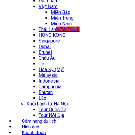
Đài Loan
Việt Nam
Miền Bắc
Miền Trung
Miền Nam
Thái Lan
NEW TOUR
HONG KONG
Singapore
Dubai
Brunei
Châu Âu
Úc
Hoa Kỳ (Mỹ)
Malaysia
Indonesia
Campuchia
Bhutan
Lào
Khởi hành từ Hà Nội
Tour Quốc Tế
Tour Nội Địa
Cẩm nang du lịch
Hình ảnh
Khách đoàn