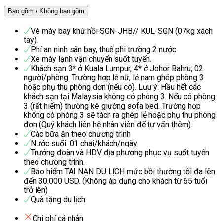
Bao gồm / Không bao gồm
Vé máy bay khứ hồi SGN-JHB// KUL-SGN (07kg xách
tay).
Phí an ninh sân bay, thuế phi trường 2 nước.
Xe máy lạnh vận chuyển suốt tuyến.
Khách sạn 3* ở Kuala Lumpur, 4* ở Johor Bahru, 02
người/phòng. Trường hợp lẻ nữ, lẻ nam ghép phòng 3
hoặc phụ thu phòng dơn (nếu có). Lưu ý: Hầu hết các
khách sạn tại Malaysia không có phòng 3. Nếu có phòng
3 (rất hiếm) thường kê giường sofa bed. Trường hợp
không có phòng 3 sẽ tách ra ghép lẻ hoặc phụ thu phòng
đơn (Quý khách liên hệ nhân viên để tư vấn thêm)
Các bữa ăn theo chương trình
Nước suối: 01 chai/khách/ngày
Trưởng đoàn và HDV địa phương phục vụ suốt tuyến
theo chương trình.
Bảo hiểm TAI NẠN DU LỊCH mức bồi thường tối đa lên
đến 30.000 USD. (Không áp dụng cho khách từ 65 tuổi
trở lên)
Quà tặng du lịch
Chi phí cá nhân