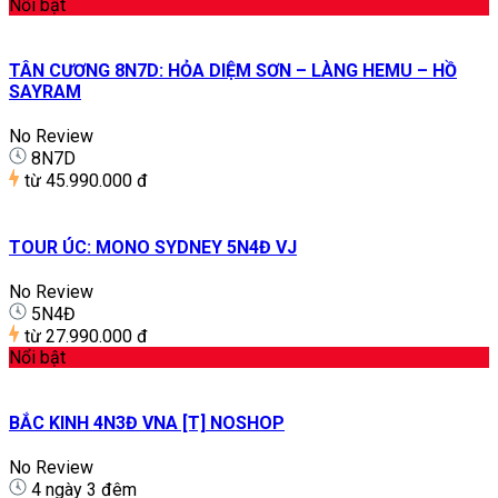
Nổi bật
TÂN CƯƠNG 8N7D: HỎA DIỆM SƠN – LÀNG HEMU – HỒ
SAYRAM
No Review
8N7D
từ
45.990.000 đ
TOUR ÚC: MONO SYDNEY 5N4Đ VJ
No Review
5N4Đ
từ
27.990.000 đ
Nổi bật
BẮC KINH 4N3Đ VNA [T] NOSHOP
No Review
4 ngày 3 đêm