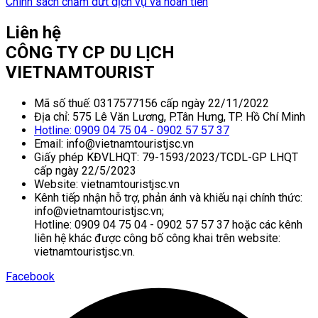
Chính sách chấm dứt dịch vụ và hoàn tiền
Liên hệ
CÔNG TY CP DU LỊCH
VIETNAMTOURIST
Mã số thuế: 0317577156 cấp ngày 22/11/2022
Địa chỉ: 575 Lê Văn Lương, P.Tân Hưng, TP. Hồ Chí Minh
Hotline: 0909 04 75 04 - 0902 57 57 37
Email: info@vietnamtouristjsc.vn
Giấy phép KĐVLHQT: 79-1593/2023/TCDL-GP LHQT
cấp ngày 22/5/2023
Website: vietnamtouristjsc.vn
Kênh tiếp nhận hỗ trợ, phản ánh và khiếu nại chính thức:
info@vietnamtouristjsc.vn;
Hotline: 0909 04 75 04 - 0902 57 57 37 hoặc các kênh
liên hệ khác được công bố công khai trên website:
vietnamtouristjsc.vn.
Facebook