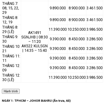
THÁNG 7:
08, 15, 22,
9.890.000
8.900.000
3.461.500
29
THÁNG 8:
9.890.000
8.900.000
3.461.500
12, 19
THÁNG 8:
11.390.000
10.250.000
3.986.500
29 (LỄ)
AK1491
THÁNG 9:
SGNJHB | 08:30
9.390.000
8.450.000
3.286.500
30
– 11:20
AK522 KULSGN
THÁNG 10:
9.390.000
8.450.000
3.286.500
| 14:35 – 15:40
21
THÁNG 11:
9.390.000
8.450.000
3.286.500
11
THÁNG 12:
9.390.000
8.450.000
3.286.500
09
THÁNG 12:
11.390.000
10.250.000
3.986.500
30 (LỄ)
Hành trình
NGÀY 1: TPHCM – JOHOR BAHRU (Ăn trưa, tối)