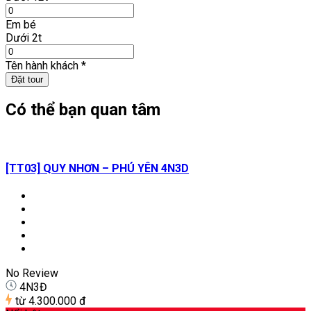
Em bé
Dưới 2t
Tên hành khách
*
Đặt tour
Có thể bạn quan tâm
[TT03] QUY NHƠN – PHÚ YÊN 4N3D
No Review
4N3Đ
từ
4.300.000 đ