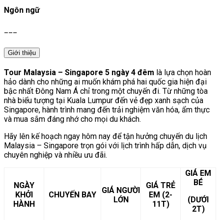
Ngôn ngữ
___
Giới thiệu
Tour Malaysia – Singapore 5 ngày 4 đêm
là lựa chọn hoàn
hảo dành cho những ai muốn khám phá hai quốc gia hiện đại
bậc nhất Đông Nam Á chỉ trong một chuyến đi. Từ những tòa
nhà biểu tượng tại Kuala Lumpur đến vẻ đẹp xanh sạch của
Singapore, hành trình mang đến trải nghiệm văn hóa, ẩm thực
và mua sắm đáng nhớ cho mọi du khách.
Hãy lên kế hoạch ngay hôm nay để tận hưởng chuyến du lịch
Malaysia – Singapore trọn gói với lịch trình hấp dẫn, dịch vụ
chuyên nghiệp và nhiều ưu đãi.
GIÁ EM
BÉ
NGÀY
GIÁ TRẺ
GIÁ NGƯỜI
KHỞI
CHUYẾN BAY
EM (2-
LỚN
(DƯỚI
HÀNH
11T)
2T)