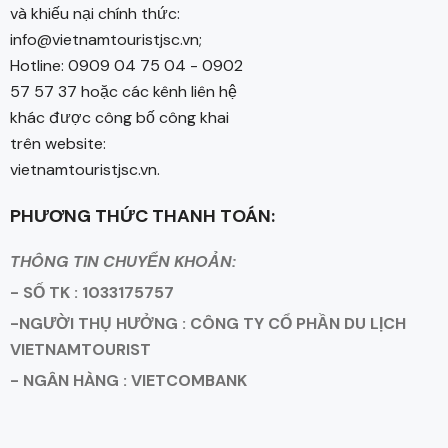
và khiếu nại chính thức:
info@vietnamtouristjsc.vn;
Hotline: 0909 04 75 04 - 0902
57 57 37 hoặc các kênh liên hệ
khác được công bố công khai
trên website:
vietnamtouristjsc.vn.
PHƯƠNG THỨC THANH TOÁN:
THÔNG TIN CHUYỂN KHOẢN:
- SỐ TK : 1033175757
-NGƯỜI THỤ HƯỞNG : CÔNG TY CỔ PHẦN DU LỊCH
VIETNAMTOURIST
- NGÂN HÀNG : VIETCOMBANK