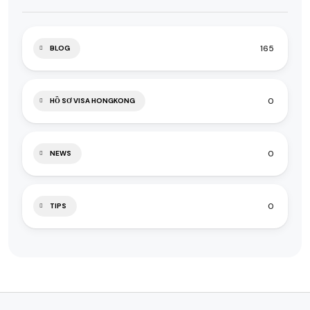
165
BLOG
0
HỒ SƠ VISA HONGKONG
0
NEWS
0
TIPS