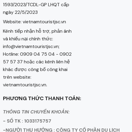
1593/2023/TCDL-GP LHQT cấp
ngày 22/5/2023
Website: vietnamtouristjsc.vn
Kênh tiếp nhận hỗ trợ, phản ánh
và khiếu nại chính thức:
info@vietnamtouristjsc.vn;
Hotline: 0909 04 75 04 - 0902
57 57 37 hoặc các kênh liên hệ
khác được công bố công khai
trên website:
vietnamtouristjsc.vn.
PHƯƠNG THỨC THANH TOÁN:
THÔNG TIN CHUYỂN KHOẢN:
- SỐ TK : 1033175757
-NGƯỜI THỤ HƯỞNG : CÔNG TY CỔ PHẦN DU LỊCH