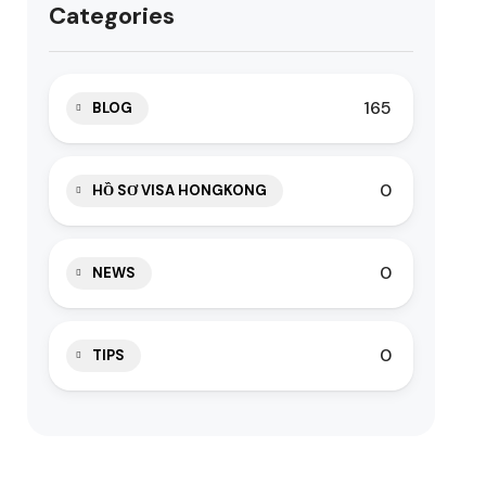
Categories
165
BLOG
0
HỒ SƠ VISA HONGKONG
0
NEWS
0
TIPS