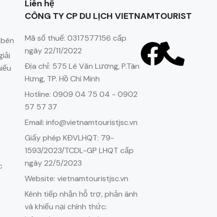
Liên hệ
CÔNG TY CP DU LỊCH VIETNAMTOURIST
Mã số thuế: 0317577156 cấp
 bên
ngày 22/11/2022
iải
Địa chỉ: 575 Lê Văn Lương, P.Tân
hiếu
Hưng, TP. Hồ Chí Minh
Hotline: 0909 04 75 04 - 0902
57 57 37
Email: info@vietnamtouristjsc.vn
Giấy phép KĐVLHQT: 79-
1593/2023/TCDL-GP LHQT cấp
ngày 22/5/2023
c
Website: vietnamtouristjsc.vn
Kênh tiếp nhận hỗ trợ, phản ánh
và khiếu nại chính thức: