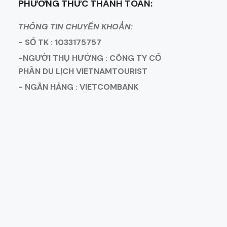
PHƯƠNG THỨC THANH TOÁN:
THÔNG TIN CHUYỂN KHOẢN:
- SỐ TK : 1033175757
-NGƯỜI THỤ HƯỞNG : CÔNG TY CỔ
PHẦN DU LỊCH VIETNAMTOURIST
- NGÂN HÀNG : VIETCOMBANK