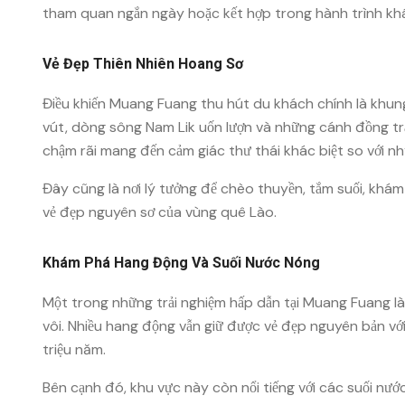
tham quan ngắn ngày hoặc kết hợp trong hành trình kh
Vẻ Đẹp Thiên Nhiên Hoang Sơ
Điều khiến Muang Fuang thu hút du khách chính là khung
vút, dòng sông Nam Lik uốn lượn và những cánh đồng trả
chậm rãi mang đến cảm giác thư thái khác biệt so với n
Đây cũng là nơi lý tưởng để chèo thuyền, tắm suối, khá
vẻ đẹp nguyên sơ của vùng quê Lào.
Khám Phá Hang Động Và Suối Nước Nóng
Một trong những trải nghiệm hấp dẫn tại Muang Fuang l
vôi. Nhiều hang động vẫn giữ được vẻ đẹp nguyên bản v
triệu năm.
Bên cạnh đó, khu vực này còn nổi tiếng với các suối nướ