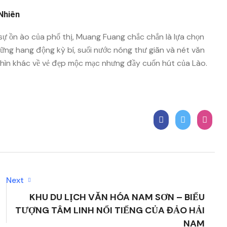
Nhiên
sự ồn ào của phố thị,
Muang Fuang
chắc chắn là lựa chọn
ững hang động kỳ bí, suối nước nóng thư giãn và nét văn
hìn khác về vẻ đẹp mộc mạc nhưng đầy cuốn hút của
Lào
.
Next
KHU DU LỊCH VĂN HÓA NAM SƠN – BIỂU
TƯỢNG TÂM LINH NỔI TIẾNG CỦA ĐẢO HẢI
NAM