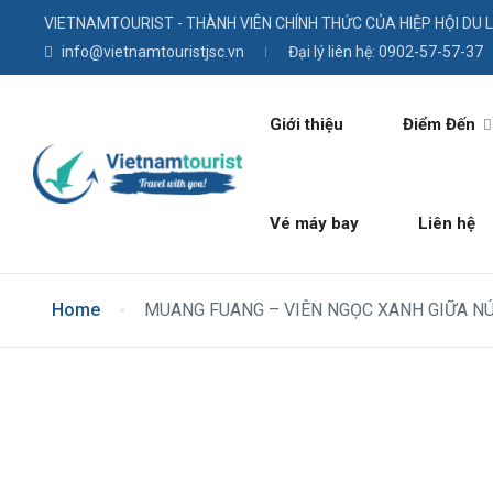
VIETNAMTOURIST - THÀNH VIÊN CHÍNH THỨC CỦA HIỆP HỘI DU 
info@vietnamtouristjsc.vn
Đại lý liên hệ: 0902-57-57-37
Giới thiệu
Điểm Đến
Vé máy bay
Liên hệ
Home
MUANG FUANG – VIÊN NGỌC XANH GIỮA NÚ