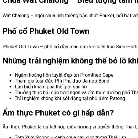
Wat Chalong – ngôi chùa linh thiêng bậc nhất Phuket, nổi bật với
Phố cổ Phuket Old Town
Phuket Old Town – phố cổ đầy màu sắc với kiến trúc Sino-Portu
Những trải nghiệm không thể bỏ lỡ kh
Ngắm hoàng hôn tuyệt đẹp tại Promthep Cape
Tham gia tour đảo Phi Phi, đảo James Bond
Lặn biển khám phá thế giới san hô
Thưởng thức hải sản tươi ngon và ẩm thực đường phố Thá
Trải nghiệm không khí sôi động tại phố đêm Patong
Ẩm thực Phuket có gì hấp dẫn?
Ẩm thực Phuket là sự kết hợp giữa hương vị truyền thống Thái L
Tom Yum Goong – canh chua cay đặc trưng Thái Lan