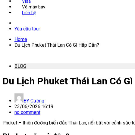
Visa
Vé máy bay
Liên hệ
Yêu cầu tour
Home
Du Lịch Phuket Thái Lan Có Gì Hấp Dẫn?
BLOG
Du Lịch Phuket Thái Lan Có G
BY
Cường
23/06/2026 16:19
no comment
Phuket – thiên đường biển đảo Thái Lan, nổi bật với cảnh sắc t