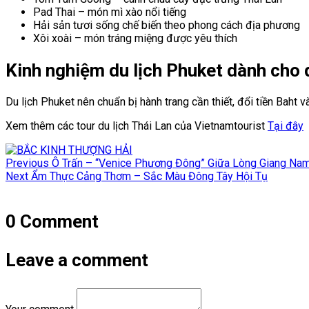
Pad Thai – món mì xào nổi tiếng
Hải sản tươi sống chế biến theo phong cách địa phương
Xôi xoài – món tráng miệng được yêu thích
Kinh nghiệm du lịch Phuket dành cho
Du lịch Phuket nên chuẩn bị hành trang cần thiết, đổi tiền Baht v
Xem thêm các tour du lịch Thái Lan của Vietnamtourist
Tại đây
Điều
Previous
Previous
Ô Trấn – “Venice Phương Đông” Giữa Lòng Giang Nam
hướng
Next
post:
Next
Ẩm Thực Cảng Thơm – Sắc Màu Đông Tây Hội Tụ
post:
bài
viết
0 Comment
Leave a comment