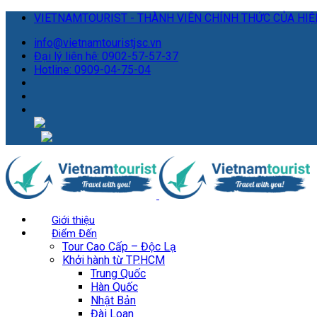
VIETNAMTOURIST - THÀNH VIÊN CHÍNH THỨC CỦA HIỆP
info@vietnamtouristjsc.vn
Đại lý liên hệ: 0902-57-57-37
Hotline: 0909-04-75-04
Giới thiệu
Điểm Đến
Tour Cao Cấp – Độc Lạ
Khởi hành từ TP.HCM
Trung Quốc
Hàn Quốc
Nhật Bản
Đài Loan