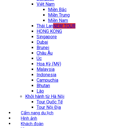
Việt Nam
Miền Bắc
Miền Trung
Miền Nam
Thái Lan
NEW TOUR
HONG KONG
Singapore
Dubai
Brunei
Châu Âu
Úc
Hoa Kỳ (Mỹ)
Malaysia
Indonesia
Campuchia
Bhutan
Lào
Khởi hành từ Hà Nội
Tour Quốc Tế
Tour Nội Địa
Cẩm nang du lịch
Hình ảnh
Khách đoàn