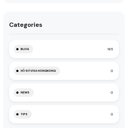
Categories
165
BLOG
0
HỒ SƠ VISA HONGKONG
0
NEWS
0
TIPS