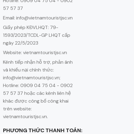
Hotline: 0909 04 75 04 - 0902
57 57 37
Email: info@vietnamtouristjsc.vn
Giấy phép KĐVLHQT: 79-
1593/2023/TCDL-GP LHQT cấp
ngày 22/5/2023
Website: vietnamtouristjsc.vn
Kênh tiếp nhận hỗ trợ, phản ánh
và khiếu nại chính thức:
info@vietnamtouristjsc.vn;
Hotline: 0909 04 75 04 - 0902
57 57 37 hoặc các kênh liên hệ
khác được công bố công khai
trên website:
vietnamtouristjsc.vn.
PHƯƠNG THỨC THANH TOÁN: