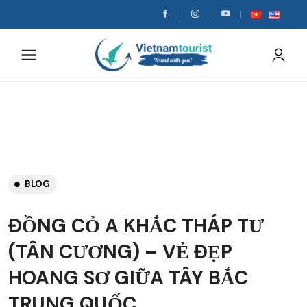
BLOG
ĐỒNG CỎ A KHẮC THÁP TƯ
(TÂN CƯƠNG) – VẺ ĐẸP
HOANG SƠ GIỮA TÂY BẮC
TRUNG QUỐC