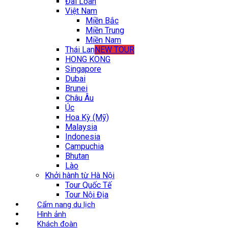
Đài Loan
Việt Nam
Miền Bắc
Miền Trung
Miền Nam
Thái Lan
NEW TOUR
HONG KONG
Singapore
Dubai
Brunei
Châu Âu
Úc
Hoa Kỳ (Mỹ)
Malaysia
Indonesia
Campuchia
Bhutan
Lào
Khởi hành từ Hà Nội
Tour Quốc Tế
Tour Nội Địa
Cẩm nang du lịch
Hình ảnh
Khách đoàn