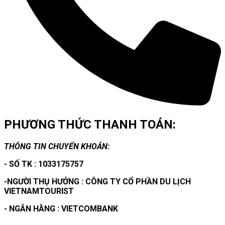
PHƯƠNG THỨC THANH TOÁN:
THÔNG TIN CHUYỂN KHOẢN:
- SỐ TK : 1033175757
-NGƯỜI THỤ HƯỞNG : CÔNG TY CỔ PHẦN DU LỊCH
VIETNAMTOURIST
- NGÂN HÀNG : VIETCOMBANK