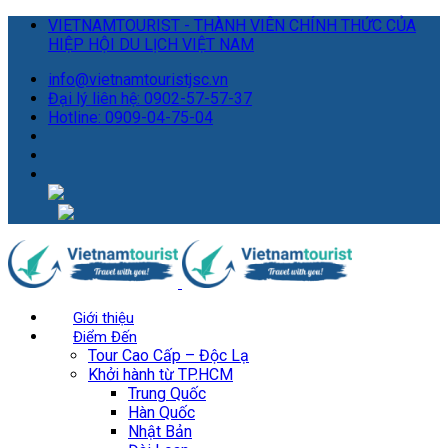
VIETNAMTOURIST - THÀNH VIÊN CHÍNH THỨC CỦA
HIỆP HỘI DU LỊCH VIỆT NAM
info@vietnamtouristjsc.vn
Đại lý liên hệ: 0902-57-57-37
Hotline: 0909-04-75-04
Giới thiệu
Điểm Đến
Tour Cao Cấp – Độc Lạ
Khởi hành từ TP.HCM
Trung Quốc
Hàn Quốc
Nhật Bản