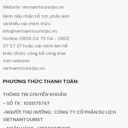
Website: vietnamtouristjsc.vn
Kênh tiếp nhận hỗ trợ, phản ánh
và khiếu nại chính thức:
info@vietnamtouristjsc.vn;
Hotline: 0909 04 75 04 - 0902
57 57 37 hoặc các kênh liên hệ
khác được công bố công khai
trên website:
vietnamtouristjsc.vn.
PHƯƠNG THỨC THANH TOÁN:
THÔNG TIN CHUYỂN KHOẢN:
- SỐ TK : 1033175757
-NGƯỜI THỤ HƯỞNG : CÔNG TY CỔ PHẦN DU LỊCH
VIETNAMTOURIST