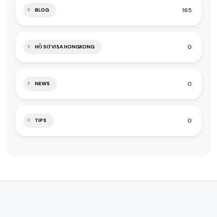
165
BLOG
0
HỒ SƠ VISA HONGKONG
0
NEWS
0
TIPS