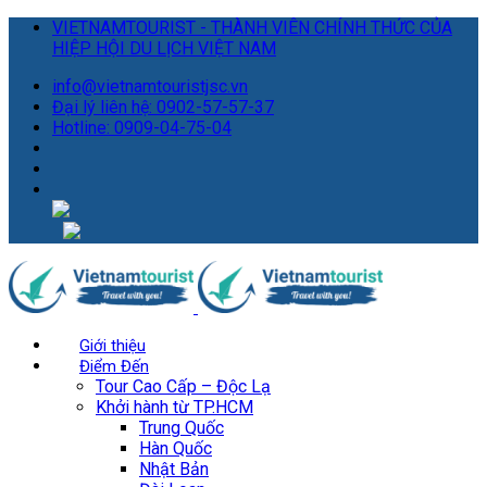
VIETNAMTOURIST - THÀNH VIÊN CHÍNH THỨC CỦA
HIỆP HỘI DU LỊCH VIỆT NAM
info@vietnamtouristjsc.vn
Đại lý liên hệ: 0902-57-57-37
Hotline: 0909-04-75-04
Giới thiệu
Điểm Đến
Tour Cao Cấp – Độc Lạ
Khởi hành từ TP.HCM
Trung Quốc
Hàn Quốc
Nhật Bản