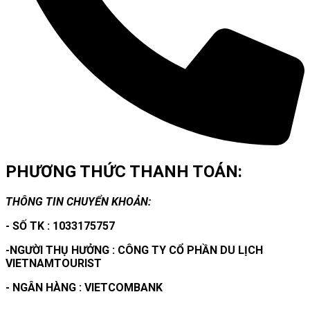
PHƯƠNG THỨC THANH TOÁN:
THÔNG TIN CHUYỂN KHOẢN:
- SỐ TK : 1033175757
-NGƯỜI THỤ HƯỞNG : CÔNG TY CỔ PHẦN DU LỊCH
VIETNAMTOURIST
- NGÂN HÀNG : VIETCOMBANK