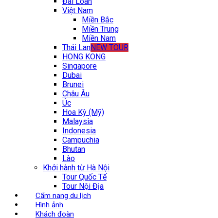
Đài Loan
Việt Nam
Miền Bắc
Miền Trung
Miền Nam
Thái Lan
NEW TOUR
HONG KONG
Singapore
Dubai
Brunei
Châu Âu
Úc
Hoa Kỳ (Mỹ)
Malaysia
Indonesia
Campuchia
Bhutan
Lào
Khởi hành từ Hà Nội
Tour Quốc Tế
Tour Nội Địa
Cẩm nang du lịch
Hình ảnh
Khách đoàn