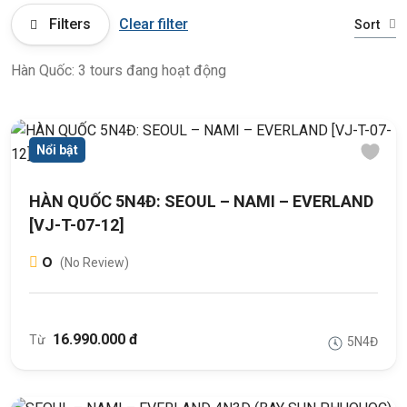
Filters
Clear filter
Sort
Hàn Quốc: 3 tours đang hoạt động
Nổi bật
HÀN QUỐC 5N4Đ: SEOUL – NAMI – EVERLAND
[VJ-T-07-12]
0
(No Review)
16.990.000 đ
Từ
5N4Đ