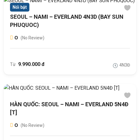
Nổi bật
SEOUL – NAMI – EVERLAND 4N3D (BAY SUN
PHUQUOC)
0
(No Review)
9.990.000 đ
Từ
4N3Đ
HÀN QUỐC: SEOUL – NAMI – EVERLAND 5N4Đ
[T]
0
(No Review)