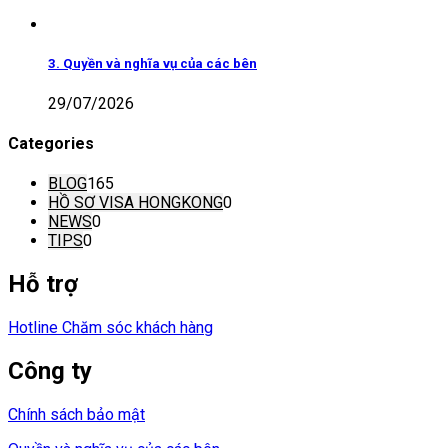
3. Quyền và nghĩa vụ của các bên
29/07/2026
Categories
BLOG
165
HỒ SƠ VISA HONGKONG
0
NEWS
0
TIPS
0
Hỗ trợ
Hotline Chăm sóc khách hàng
Công ty
Chính sách bảo mật