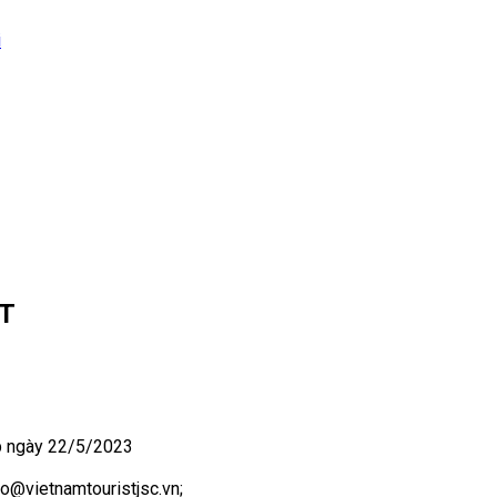
i
ST
 ngày 22/5/2023
nfo@vietnamtouristjsc.vn;