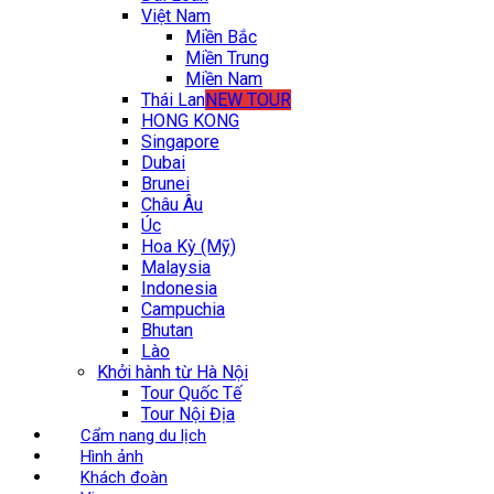
Việt Nam
Miền Bắc
Miền Trung
Miền Nam
Thái Lan
NEW TOUR
HONG KONG
Singapore
Dubai
Brunei
Châu Âu
Úc
Hoa Kỳ (Mỹ)
Malaysia
Indonesia
Campuchia
Bhutan
Lào
Khởi hành từ Hà Nội
Tour Quốc Tế
Tour Nội Địa
Cẩm nang du lịch
Hình ảnh
Khách đoàn