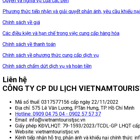
Quyền và nghĩa vụ của các bên
Phương thức tiếp nhận và giải quyết phản ánh, yêu cầu khiếu nạ
Chính sách về giá
Các điều kiện và hạn chế trong việc cung cấp hàng hóa
Chính sách về thanh toán
Chính sách về phương thức cung cấp dịch vụ
Chính sách chấm dứt dịch vụ và hoàn tiền
Liên hệ
CÔNG TY CP DU LỊCH VIETNAMTOURI
Mã số thuế: 0317577156 cấp ngày 22/11/2022
Địa chỉ: 575 Lê Văn Lương, P.Tân Hưng, TP. Hồ Chí Minh
Hotline: 0909 04 75 04 - 0902 57 57 37
Email: info@vietnamtouristjsc.vn
Giấy phép KĐVLHQT: 79-1593/2023/TCDL-GP LHQT cấp
Website: vietnamtouristjsc.vn
Kênh tiếp nhận hỗ trợ, phản ánh và khiếu nại chính thức: i