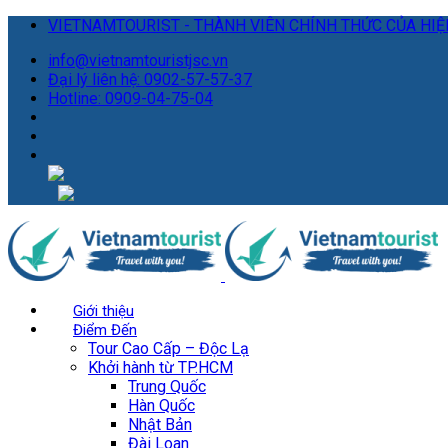
VIETNAMTOURIST - THÀNH VIÊN CHÍNH THỨC CỦA HIỆP
info@vietnamtouristjsc.vn
Đại lý liên hệ: 0902-57-57-37
Hotline: 0909-04-75-04
Giới thiệu
Điểm Đến
Tour Cao Cấp – Độc Lạ
Khởi hành từ TP.HCM
Trung Quốc
Hàn Quốc
Nhật Bản
Đài Loan