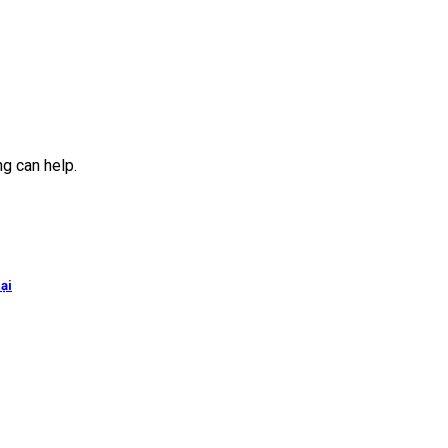
ng can help.
ại